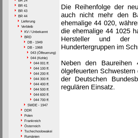
BR 24
Die Reihenfolge der neu
BR 41
BR 43
auch nicht mehr den Bau
BR 44
ehemalige 44 020, währen
Lieferung
Verbleib
die ehemalige 44 1025 ha
KV / Unbekannt
BRD
Hersteller und der 
DB - 1949
Hundertergruppen im Schni
DB - 1968
043 (Ölfeuerung)
044 (Kohle)
Neben den Baureihen 4
044 001 ff.
044 100 ff.
ölgefeuerten Schwestern 
044 200 ff.
der Deutschen Bundesb
044 300 ff.
044 400 ff.
regulären Einsatz.
044 500 ff.
044 600 ff.
044 700 ff.
SWDE - 1947
DDR
Polen
Frankreich
Österreich
Tschechoslowakei
Rumänien