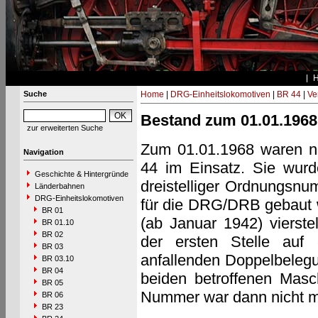
Suche
Home
|
DRG-Einheitslokomotiven
|
BR 44
|
Ve
Bestand zum 01.01.1968
zur erweiterten Suche
Zum 01.01.1968 waren no
Navigation
44 im Einsatz. Sie wurd
Geschichte & Hintergründe
dreistelliger Ordnungsnu
Länderbahnen
DRG-Einheitslokomotiven
für die DRG/DRB gebaut 
BR 01
(ab Januar 1942) vierst
BR 01.10
BR 02
der ersten Stelle auf 
BR 03
anfallenden Doppelbeleg
BR 03.10
BR 04
beiden betroffenen Masc
BR 05
Nummer war dann nicht m
BR 06
BR 23