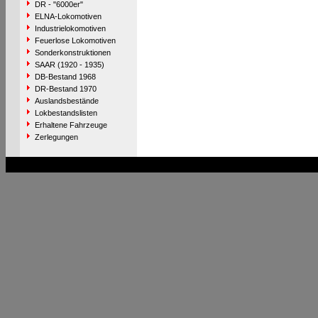
DR - "6000er"
ELNA-Lokomotiven
Industrielokomotiven
Feuerlose Lokomotiven
Sonderkonstruktionen
SAAR (1920 - 1935)
DB-Bestand 1968
DR-Bestand 1970
Auslandsbestände
Lokbestandslisten
Erhaltene Fahrzeuge
Zerlegungen