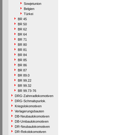
Sowjetunion
Belgien
Türkei
BR 45
BR 50
BR 62
BR 64
BR 71
BR 80
BR 81
BR 84
BR 85
BR 86
BR 87
BR 89.0
BR 99.22
BR 99.32
BR 99.73-76
DRG-Zahnradlokomotiven
DRG-Schmalspurlok.
Kriegslokomotiven
Verlagerungsbauten
DB-Neubaulokomotiven
DB-Umbaulokomotiven
DR-Neubaulokomotiven
DR-Rekolokomotiven