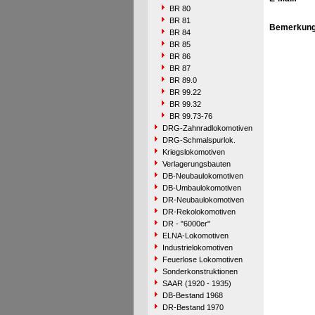
BR 80
BR 81
Bemerkung
BR 84
BR 85
BR 86
BR 87
BR 89.0
BR 99.22
BR 99.32
BR 99.73-76
DRG-Zahnradlokomotiven
DRG-Schmalspurlok.
Kriegslokomotiven
Verlagerungsbauten
DB-Neubaulokomotiven
DB-Umbaulokomotiven
DR-Neubaulokomotiven
DR-Rekolokomotiven
DR - "6000er"
ELNA-Lokomotiven
Industrielokomotiven
Feuerlose Lokomotiven
Sonderkonstruktionen
SAAR (1920 - 1935)
DB-Bestand 1968
DR-Bestand 1970