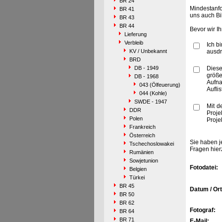
BR 24
Mindestanfo
BR 41
uns auch Bi
BR 43
BR 44
Bevor wir I
Lieferung
Verbleib
Ich b
KV / Unbekannt
ausdr
BRD
DB - 1949
Diese
größe
DB - 1968
Aufn
043 (Ölfeuerung)
Aufli
044 (Kohle)
SWDE - 1947
Mit d
DDR
Proje
Polen
Proje
Frankreich
Österreich
Sie haben j
Tschechoslowakei
Fragen hier
Rumänien
Sowjetunion
Fotodatei:
Belgien
Türkei
BR 45
Datum / Ort
BR 50
BR 62
Fotograf:
BR 64
BR 71
E-Mail: