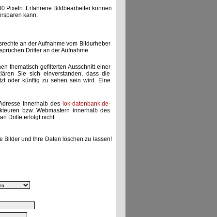
00 Pixeln. Erfahrene Bildbearbeiter können
ersparen kann.
gsrechte an der Aufnahme vom Bildurheber
nsprüchen Dritter an der Aufnahme.
nen thematisch gefilterten Ausschnitt einer
lären Sie sich einverstanden, dass die
etzt oder künftig zu sehen sein wird. Eine
-Adresse innerhalb des
lok-datenbank.de
-
akteuren bzw. Webmastern innerhalb des
 Dritte erfolgt nicht.
e Bilder und Ihre Daten löschen zu lassen!