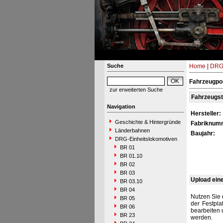
Suche
Home
|
DRG-
Fahrzeugpor
zur erweiterten Suche
Fahrzeugs
Navigation
Hersteller:
Geschichte & Hintergründe
Fabriknum
Länderbahnen
Baujahr:
DRG-Einheitslokomotiven
BR 01
BR 01.10
BR 02
BR 03
Upload ein
BR 03.10
BR 04
Nutzen Sie 
BR 05
der Festpla
BR 06
bearbeiten 
BR 23
werden.