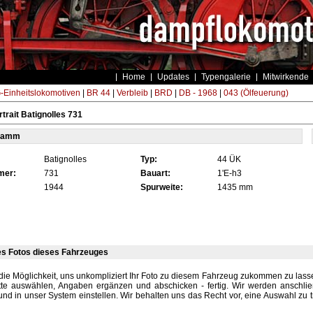
Home
Updates
Typengalerie
Mitwirkende
Einheitslokomotiven
|
BR 44
|
Verbleib
|
BRD
|
DB - 1968
|
043 (Ölfeuerung)
trait Batignolles 731
tamm
Batignolles
Typ:
44 ÜK
mer:
731
Bauart:
1'E-h3
1944
Spurweite:
1435 mm
es Fotos dieses Fahrzeuges
die Möglichkeit, uns unkompliziert Ihr Foto zu diesem Fahrzeug zukommen zu lassen
tte auswählen, Angaben ergänzen und abschicken - fertig. Wir werden anschli
und in unser System einstellen. Wir behalten uns das Recht vor, eine Auswahl zu t