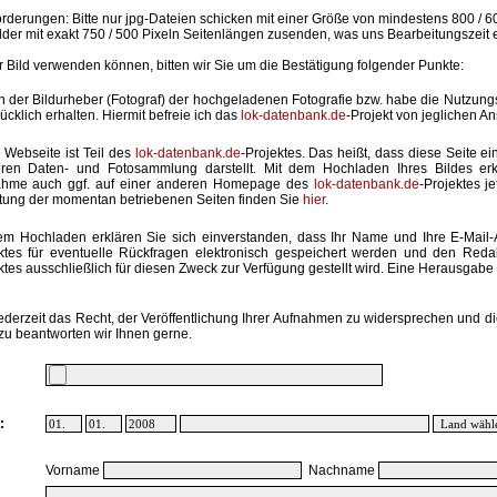
rderungen: Bitte nur jpg-Dateien schicken mit einer Größe von mindestens 800 / 6
lder mit exakt 750 / 500 Pixeln Seitenlängen zusenden, was uns Bearbeitungszeit 
hr Bild verwenden können, bitten wir Sie um die Bestätigung folgender Punkte:
in der Bildurheber (Fotograf) der hochgeladenen Fotografie bzw. habe die Nutzun
ücklich erhalten. Hiermit befreie ich das
lok-datenbank.de
-Projekt von jeglichen A
 Webseite ist Teil des
lok-datenbank.de
-Projektes. Das heißt, dass diese Seite ei
ren Daten- und Fotosammlung darstellt. Mit dem Hochladen Ihres Bildes erk
ahme auch ggf. auf einer anderen Homepage des
lok-datenbank.de
-Projektes j
stung der momentan betriebenen Seiten finden Sie
hier
.
em Hochladen erklären Sie sich einverstanden, dass Ihr Name und Ihre E-Mail
ktes für eventuelle Rückfragen elektronisch gespeichert werden und den Red
ktes ausschließlich für diesen Zweck zur Verfügung gestellt wird. Eine Herausgabe an
ederzeit das Recht, der Veröffentlichung Ihrer Aufnahmen zu widersprechen und di
zu beantworten wir Ihnen gerne.
:
Vorname
Nachname