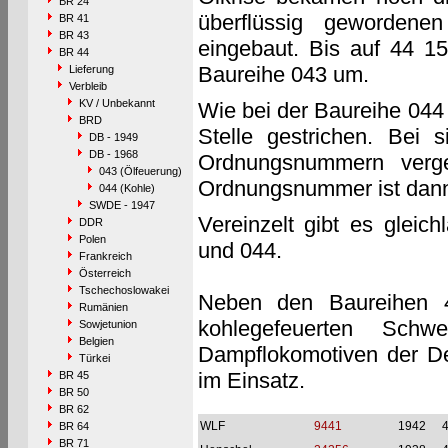
BR 24
überflüssig gewordene
BR 41
BR 43
eingebaut. Bis auf 44 15
BR 44
Baureihe 043 um.
Lieferung
Verbleib
KV / Unbekannt
Wie bei der Baureihe 044
BRD
Stelle gestrichen. Bei
DB - 1949
DB - 1968
Ordnungsnummern vergeb
043 (Ölfeuerung)
Ordnungsnummer ist dann
044 (Kohle)
SWDE - 1947
Vereinzelt gibt es glei
DDR
Polen
und 044.
Frankreich
Österreich
Tschechoslowakei
Neben den Baureihen 4
Rumänien
kohlegefeuerten Sch
Sowjetunion
Belgien
Dampflokomotiven der D
Türkei
im Einsatz.
BR 45
BR 50
BR 62
WLF
9441
1942
BR 64
BR 71