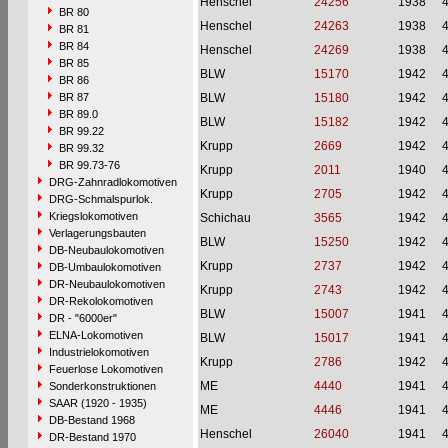
Henschel
24256
1938
BR 80
Henschel
24263
1938
BR 81
BR 84
Henschel
24269
1938
BR 85
BLW
15170
1942
BR 86
BR 87
BLW
15180
1942
BR 89.0
BLW
15182
1942
BR 99.22
Krupp
2669
1942
BR 99.32
BR 99.73-76
Krupp
2011
1940
DRG-Zahnradlokomotiven
Krupp
2705
1942
DRG-Schmalspurlok.
Kriegslokomotiven
Schichau
3565
1942
Verlagerungsbauten
BLW
15250
1942
DB-Neubaulokomotiven
Krupp
2737
1942
DB-Umbaulokomotiven
DR-Neubaulokomotiven
Krupp
2743
1942
DR-Rekolokomotiven
BLW
15007
1941
DR - "6000er"
ELNA-Lokomotiven
BLW
15017
1941
Industrielokomotiven
Krupp
2786
1942
Feuerlose Lokomotiven
ME
4440
1941
Sonderkonstruktionen
SAAR (1920 - 1935)
ME
4446
1941
DB-Bestand 1968
Henschel
26040
1941
DR-Bestand 1970