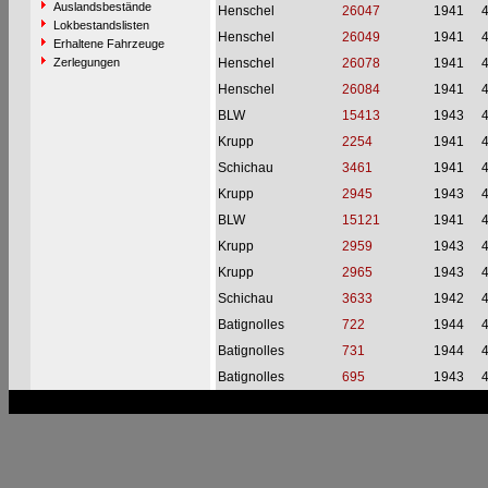
Auslandsbestände
Henschel
26047
1941
Lokbestandslisten
Henschel
26049
1941
Erhaltene Fahrzeuge
Zerlegungen
Henschel
26078
1941
Henschel
26084
1941
BLW
15413
1943
Krupp
2254
1941
Schichau
3461
1941
Krupp
2945
1943
BLW
15121
1941
Krupp
2959
1943
Krupp
2965
1943
Schichau
3633
1942
Batignolles
722
1944
Batignolles
731
1944
Batignolles
695
1943