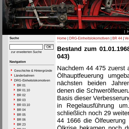
Suche
Home
|
DRG-Einheitslokomotiven
|
BR 44
|
Ve
Bestand zum 01.01.1968
zur erweiterten Suche
043)
Navigation
Nachdem 44 475 zuerst a
Geschichte & Hintergründe
Ölhauptfeuerung umgeba
Länderbahnen
DRG-Einheitslokomotiven
nächsten beiden Jahren
BR 01
denen die Schwerölfeuerun
BR 01.10
BR 02
Basis dieser Verbesserun
BR 03
in Regelausführung um
BR 03.10
BR 04
schließlich noch 29 weite
BR 05
44 1666 die Ölfeuerung d
BR 06
BR 23
Ölkrise bekamen noch dr