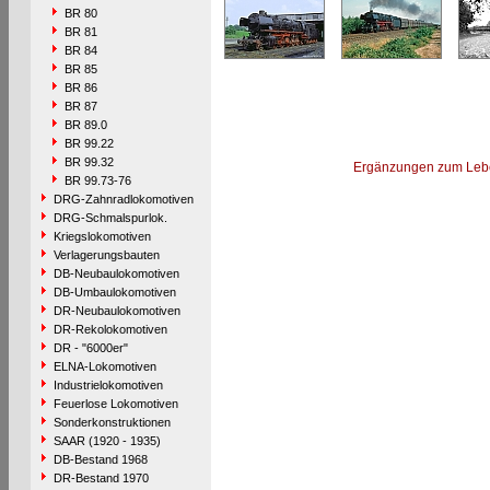
BR 80
BR 81
BR 84
BR 85
BR 86
BR 87
BR 89.0
BR 99.22
BR 99.32
Ergänzungen zum Leb
BR 99.73-76
DRG-Zahnradlokomotiven
DRG-Schmalspurlok.
Kriegslokomotiven
Verlagerungsbauten
DB-Neubaulokomotiven
DB-Umbaulokomotiven
DR-Neubaulokomotiven
DR-Rekolokomotiven
DR - "6000er"
ELNA-Lokomotiven
Industrielokomotiven
Feuerlose Lokomotiven
Sonderkonstruktionen
SAAR (1920 - 1935)
DB-Bestand 1968
DR-Bestand 1970