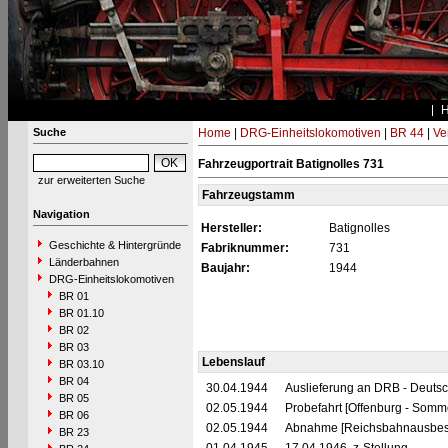
Suche
Home
|
DRG-Einheitslokomotiven
|
BR 44
|
Ve
Fahrzeugportrait Batignolles 731
zur erweiterten Suche
Fahrzeugstamm
Navigation
Hersteller:
Batignolles
Geschichte & Hintergründe
Fabriknummer:
731
Länderbahnen
Baujahr:
1944
DRG-Einheitslokomotiven
BR 01
BR 01.10
BR 02
BR 03
Lebenslauf
BR 03.10
BR 04
30.04.1944
Auslieferung an DRB - Deuts
BR 05
02.05.1944
Probefahrt [Offenburg - Somm
BR 06
02.05.1944
Abnahme [Reichsbahnausbess
BR 23