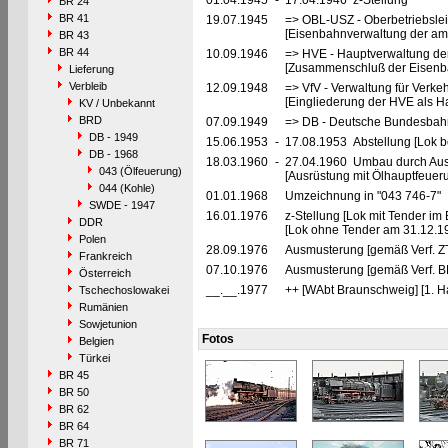
01.04.1945
-
17.04.1946 z-Stellung
BR 24
BR 41
19.07.1945
=> OBL-USZ - Oberbetriebslei
[Eisenbahnverwaltung der ame
BR 43
BR 44
10.09.1946
=> HVE - Hauptverwaltung de
[Zusammenschluß der Eisenba
Lieferung
Verbleib
12.09.1948
=> VfV - Verwaltung für Verke
[Eingliederung der HVE als Ha
KV / Unbekannt
BRD
07.09.1949
=> DB - Deutsche Bundesbah
DB - 1949
15.06.1953
-
17.08.1953 Abstellung [Lok be
DB - 1968
18.03.1960
-
27.04.1960 Umbau durch Au
043 (Ölfeuerung)
[Ausrüstung mit Ölhauptfeuer
044 (Kohle)
01.01.1968
Umzeichnung in "043 746-7"
SWDE - 1947
16.01.1976
z-Stellung [Lok mit Tender i
DDR
[Lok ohne Tender am 31.12.1
Polen
28.09.1976
Ausmusterung [gemäß Verf. Z
Frankreich
07.10.1976
Ausmusterung [gemäß Verf. 
Österreich
__.__.1977
++ [WAbt Braunschweig] [1. Ha
Tschechoslowakei
Rumänien
Sowjetunion
Fotos
Belgien
Türkei
BR 45
BR 50
BR 62
BR 64
BR 71