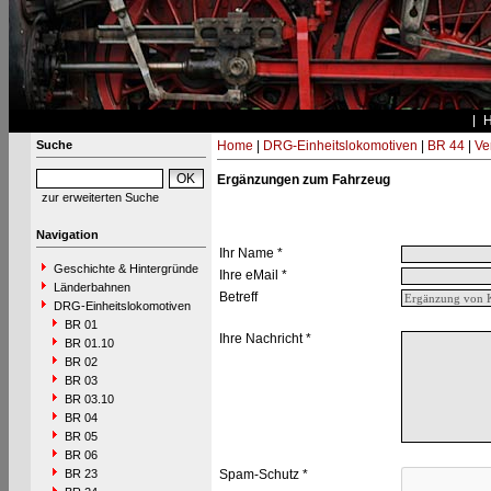
Suche
Home
|
DRG-Einheitslokomotiven
|
BR 44
|
Ve
Ergänzungen zum Fahrzeug
zur erweiterten Suche
Navigation
Ihr Name *
Geschichte & Hintergründe
Ihre eMail *
Länderbahnen
Betreff
DRG-Einheitslokomotiven
BR 01
Ihre Nachricht *
BR 01.10
BR 02
BR 03
BR 03.10
BR 04
BR 05
BR 06
BR 23
Spam-Schutz *