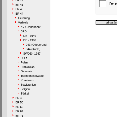
BR 24
BR 41
BR 43
BR 44
Lieferung
Verbleib
KV / Unbekannt
BRD
DB - 1949
DB - 1968
043 (Ölfeuerung)
044 (Kohle)
SWDE - 1947
DDR
Polen
Frankreich
Österreich
Tschechoslowakei
Rumänien
Sowjetunion
Belgien
Türkei
BR 45
BR 50
BR 62
BR 64
BR 71