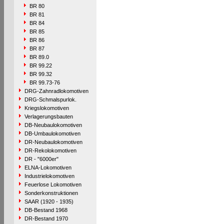
BR 80
BR 81
BR 84
BR 85
BR 86
BR 87
BR 89.0
BR 99.22
BR 99.32
BR 99.73-76
DRG-Zahnradlokomotiven
DRG-Schmalspurlok.
Kriegslokomotiven
Verlagerungsbauten
DB-Neubaulokomotiven
DB-Umbaulokomotiven
DR-Neubaulokomotiven
DR-Rekolokomotiven
DR - "6000er"
ELNA-Lokomotiven
Industrielokomotiven
Feuerlose Lokomotiven
Sonderkonstruktionen
SAAR (1920 - 1935)
DB-Bestand 1968
DR-Bestand 1970