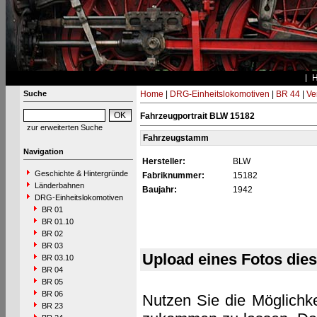
Suche
Home
|
DRG-Einheitslokomotiven
|
BR 44
|
Ve
Fahrzeugportrait BLW 15182
zur erweiterten Suche
Fahrzeugstamm
Navigation
Hersteller:
BLW
Geschichte & Hintergründe
Fabriknummer:
15182
Länderbahnen
Baujahr:
1942
DRG-Einheitslokomotiven
BR 01
BR 01.10
BR 02
BR 03
Upload eines Fotos die
BR 03.10
BR 04
BR 05
BR 06
Nutzen Sie die Möglichke
BR 23