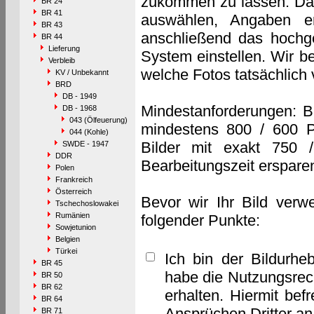
zukommen zu lassen. Das 
BR 24
BR 41
auswählen, Angaben e
BR 43
anschließend das hochge
BR 44
Lieferung
System einstellen. Wir b
Verbleib
welche Fotos tatsächlich
KV / Unbekannt
BRD
DB - 1949
Mindestanforderungen: B
DB - 1968
043 (Ölfeuerung)
mindestens 800 / 600 P
044 (Kohle)
Bilder mit exakt 750 
SWDE - 1947
DDR
Bearbeitungszeit erspare
Polen
Frankreich
Österreich
Bevor wir Ihr Bild verw
Tschechoslowakei
Rumänien
folgender Punkte:
Sowjetunion
Belgien
Türkei
Ich bin der Bildurhe
BR 45
habe die Nutzungsrec
BR 50
BR 62
erhalten. Hiermit bef
BR 64
Ansprüchen Dritter a
BR 71