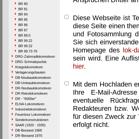
BR 80
BR 81
BR 84
Diese Webseite ist T
BR 85
diese Seite einen them
BR 86
BR 87
und Fotosammlung dar
BR 89.0
Sie sich einverstand
BR 99.22
BR 99.32
Homepage des
lok-
BR 99.73-76
sein wird. Eine Aufl
DRG-Zahnradlokomotiven
DRG-Schmalspurlok.
hier
.
Kriegslokomotiven
Verlagerungsbauten
DB-Neubaulokomotiven
Mit dem Hochladen er
DB-Umbaulokomotiven
DR-Neubaulokomotiven
Ihre E-Mail-Adres
DR-Rekolokomotiven
eventuelle Rückfra
DR - "6000er"
ELNA-Lokomotiven
Redakteuren bzw. We
Industrielokomotiven
Feuerlose Lokomotiven
für diesen Zweck zur 
Sonderkonstruktionen
erfolgt nicht.
SAAR (1920 - 1935)
DB-Bestand 1968
DR-Bestand 1970