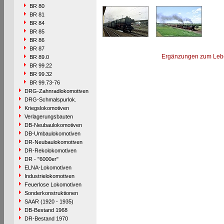
BR 80
BR 81
BR 84
BR 85
BR 86
BR 87
Ergänzungen zum Leb
BR 89.0
BR 99.22
BR 99.32
BR 99.73-76
DRG-Zahnradlokomotiven
DRG-Schmalspurlok.
Kriegslokomotiven
Verlagerungsbauten
DB-Neubaulokomotiven
DB-Umbaulokomotiven
DR-Neubaulokomotiven
DR-Rekolokomotiven
DR - "6000er"
ELNA-Lokomotiven
Industrielokomotiven
Feuerlose Lokomotiven
Sonderkonstruktionen
SAAR (1920 - 1935)
DB-Bestand 1968
DR-Bestand 1970