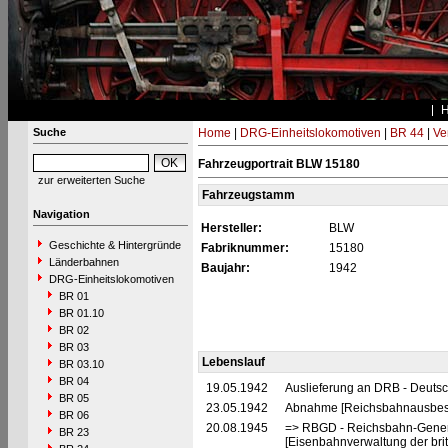
Suche
Home
|
DRG-Einheitslokomotiven
|
BR 44
|
Ve
Fahrzeugportrait BLW 15180
zur erweiterten Suche
Fahrzeugstamm
Navigation
Hersteller:
BLW
Geschichte & Hintergründe
Fabriknummer:
15180
Länderbahnen
Baujahr:
1942
DRG-Einheitslokomotiven
BR 01
BR 01.10
BR 02
BR 03
Lebenslauf
BR 03.10
BR 04
19.05.1942
Auslieferung an DRB - Deuts
BR 05
23.05.1942
Abnahme [Reichsbahnausbes
BR 06
20.08.1945
=> RBGD - Reichsbahn-General
BR 23
[Eisenbahnverwaltung der brit