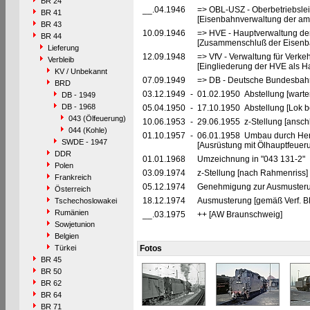
BR 24
__.04.1946
=> OBL-USZ - Oberbetriebslei
BR 41
[Eisenbahnverwaltung der ame
BR 43
10.09.1946
=> HVE - Hauptverwaltung de
BR 44
[Zusammenschluß der Eisenba
Lieferung
12.09.1948
=> VfV - Verwaltung für Verke
Verbleib
[Eingliederung der HVE als Ha
KV / Unbekannt
07.09.1949
=> DB - Deutsche Bundesbahn
BRD
03.12.1949
-
01.02.1950 Abstellung [warte
DB - 1949
DB - 1968
05.04.1950
-
17.10.1950 Abstellung [Lok be
043 (Ölfeuerung)
10.06.1953
-
29.06.1955 z-Stellung [ansch
044 (Kohle)
01.10.1957
-
06.01.1958 Umbau durch Hen
SWDE - 1947
[Ausrüstung mit Ölhauptfeuer
DDR
01.01.1968
Umzeichnung in "043 131-2"
Polen
03.09.1974
z-Stellung [nach Rahmenriss] 
Frankreich
05.12.1974
Genehmigung zur Ausmusteru
Österreich
18.12.1974
Ausmusterung [gemäß Verf. 
Tschechoslowakei
Rumänien
__.03.1975
++ [AW Braunschweig]
Sowjetunion
Belgien
Türkei
Fotos
BR 45
BR 50
BR 62
BR 64
BR 71