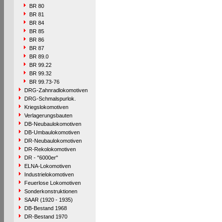
BR 80
BR 81
BR 84
BR 85
BR 86
BR 87
BR 89.0
BR 99.22
BR 99.32
BR 99.73-76
DRG-Zahnradlokomotiven
DRG-Schmalspurlok.
Kriegslokomotiven
Verlagerungsbauten
DB-Neubaulokomotiven
DB-Umbaulokomotiven
DR-Neubaulokomotiven
DR-Rekolokomotiven
DR - "6000er"
ELNA-Lokomotiven
Industrielokomotiven
Feuerlose Lokomotiven
Sonderkonstruktionen
SAAR (1920 - 1935)
DB-Bestand 1968
DR-Bestand 1970