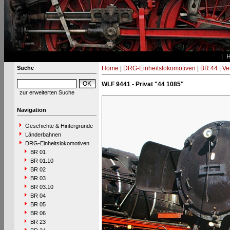
Suche
Home
|
DRG-Einheitslokomotiven
|
BR 44
|
Ve
WLF 9441 - Privat "44 1085"
zur erweiterten Suche
Navigation
Geschichte & Hintergründe
Länderbahnen
DRG-Einheitslokomotiven
BR 01
BR 01.10
BR 02
BR 03
BR 03.10
BR 04
BR 05
BR 06
BR 23