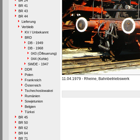
BR 24
BR 41
BR 43
BR 44
Lieferung
Verbleib
KV / Unbekannt
BRD
DB - 1949
DB - 1968
043 (Ölfeuerung)
044 (Kohle)
SWDE - 1947
DDR
Polen
11.04.1979 - Rheine, Bahnbetriebswerk
Frankreich
Österreich
Tschechoslowakei
Rumänien
Sowjetunion
Belgien
Türkei
BR 45
BR 50
BR 62
BR 64
BR 71