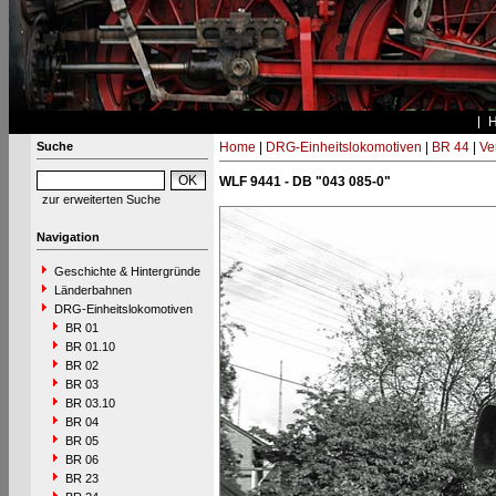
Suche
Home
|
DRG-Einheitslokomotiven
|
BR 44
|
Ve
WLF 9441 - DB "043 085-0"
zur erweiterten Suche
Navigation
Geschichte & Hintergründe
Länderbahnen
DRG-Einheitslokomotiven
BR 01
BR 01.10
BR 02
BR 03
BR 03.10
BR 04
BR 05
BR 06
BR 23