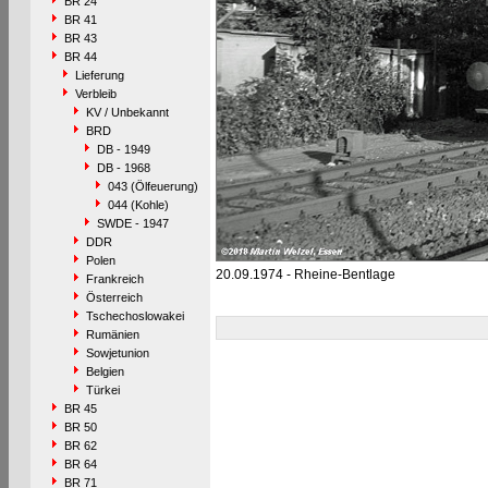
BR 24
BR 41
BR 43
BR 44
Lieferung
Verbleib
KV / Unbekannt
BRD
DB - 1949
DB - 1968
043 (Ölfeuerung)
044 (Kohle)
SWDE - 1947
DDR
Polen
20.09.1974 - Rheine-Bentlage
Frankreich
Österreich
Tschechoslowakei
Rumänien
Sowjetunion
Belgien
Türkei
BR 45
BR 50
BR 62
BR 64
BR 71