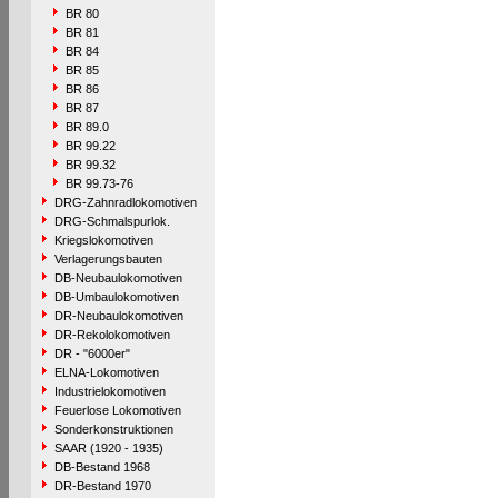
BR 80
BR 81
BR 84
BR 85
BR 86
BR 87
BR 89.0
BR 99.22
BR 99.32
BR 99.73-76
DRG-Zahnradlokomotiven
DRG-Schmalspurlok.
Kriegslokomotiven
Verlagerungsbauten
DB-Neubaulokomotiven
DB-Umbaulokomotiven
DR-Neubaulokomotiven
DR-Rekolokomotiven
DR - "6000er"
ELNA-Lokomotiven
Industrielokomotiven
Feuerlose Lokomotiven
Sonderkonstruktionen
SAAR (1920 - 1935)
DB-Bestand 1968
DR-Bestand 1970