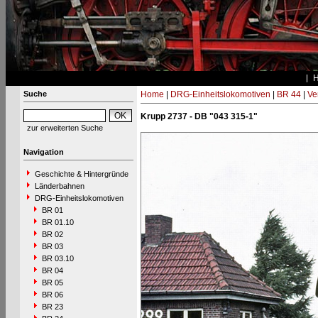
Suche
Home
|
DRG-Einheitslokomotiven
|
BR 44
|
Ve
Krupp 2737 - DB "043 315-1"
zur erweiterten Suche
Navigation
Geschichte & Hintergründe
Länderbahnen
DRG-Einheitslokomotiven
BR 01
BR 01.10
BR 02
BR 03
BR 03.10
BR 04
BR 05
BR 06
BR 23