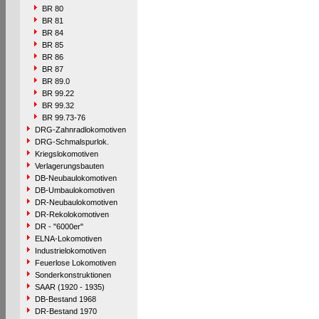
BR 80
BR 81
BR 84
BR 85
BR 86
BR 87
BR 89.0
BR 99.22
BR 99.32
BR 99.73-76
DRG-Zahnradlokomotiven
DRG-Schmalspurlok.
Kriegslokomotiven
Verlagerungsbauten
DB-Neubaulokomotiven
DB-Umbaulokomotiven
DR-Neubaulokomotiven
DR-Rekolokomotiven
DR - "6000er"
ELNA-Lokomotiven
Industrielokomotiven
Feuerlose Lokomotiven
Sonderkonstruktionen
SAAR (1920 - 1935)
DB-Bestand 1968
DR-Bestand 1970