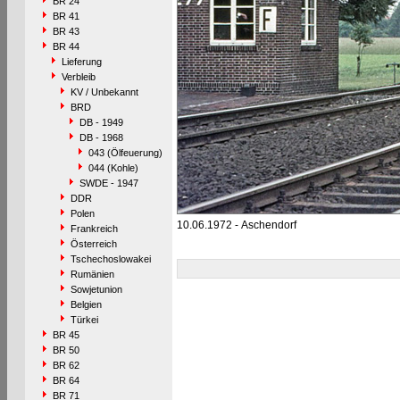
BR 24
BR 41
BR 43
BR 44
Lieferung
Verbleib
KV / Unbekannt
BRD
DB - 1949
DB - 1968
043 (Ölfeuerung)
044 (Kohle)
SWDE - 1947
DDR
Polen
10.06.1972 - Aschendorf
Frankreich
Österreich
Tschechoslowakei
Rumänien
Sowjetunion
Belgien
Türkei
BR 45
BR 50
BR 62
BR 64
BR 71