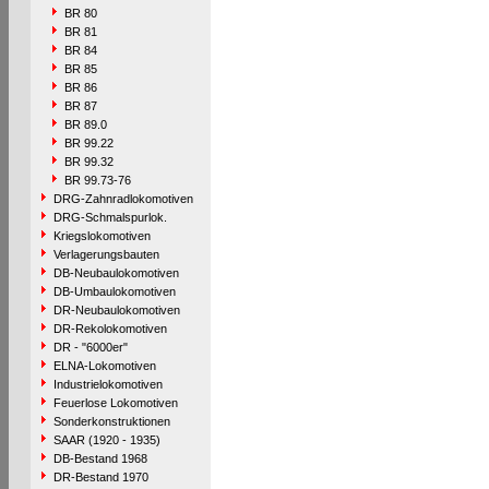
BR 80
BR 81
BR 84
BR 85
BR 86
BR 87
BR 89.0
BR 99.22
BR 99.32
BR 99.73-76
DRG-Zahnradlokomotiven
DRG-Schmalspurlok.
Kriegslokomotiven
Verlagerungsbauten
DB-Neubaulokomotiven
DB-Umbaulokomotiven
DR-Neubaulokomotiven
DR-Rekolokomotiven
DR - "6000er"
ELNA-Lokomotiven
Industrielokomotiven
Feuerlose Lokomotiven
Sonderkonstruktionen
SAAR (1920 - 1935)
DB-Bestand 1968
DR-Bestand 1970