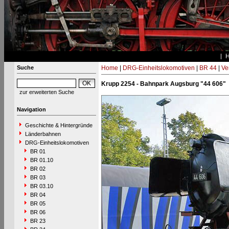
Suche
Home
|
DRG-Einheitslokomotiven
|
BR 44
|
Ve
Krupp 2254 - Bahnpark Augsburg "44 606"
zur erweiterten Suche
Navigation
Geschichte & Hintergründe
Länderbahnen
DRG-Einheitslokomotiven
BR 01
BR 01.10
BR 02
BR 03
BR 03.10
BR 04
BR 05
BR 06
BR 23