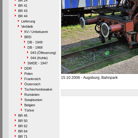
BR 24
BR 41
BR 43
BR 44
Lieferung
Verbleib
KV / Unbekannt
BRD
DB - 1949
DB - 1968
043 (Ölfeuerung)
044 (Kohle)
SWDE - 1947
DDR
Polen
15.10.2006 - Augsburg, Bahnpark
Frankreich
Österreich
Tschechoslowakei
Rumänien
Sowjetunion
Belgien
Türkei
BR 45
BR 50
BR 62
BR 64
BR 71