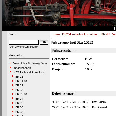
Suche
Home
|
DRG-Einheitslokomotiven
|
BR 44
|
Ve
Fahrzeugportrait BLW 15182
zur erweiterten Suche
Fahrzeugstamm
Navigation
Hersteller:
BLW
Geschichte & Hintergründe
Fabriknummer:
15182
Länderbahnen
Baujahr:
1942
DRG-Einheitslokomotiven
BR 01
BR 01.10
BR 02
BR 03
Beheimatungen
BR 03.10
BR 04
31.05.1942
-
28.05.1962
Bw Bebra
BR 05
29.05.1962
-
09.09.1973
Bw Kassel
BR 06
BR 23