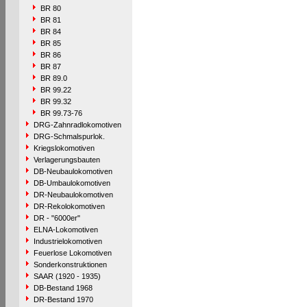
BR 80
BR 81
BR 84
BR 85
BR 86
BR 87
BR 89.0
BR 99.22
BR 99.32
BR 99.73-76
DRG-Zahnradlokomotiven
DRG-Schmalspurlok.
Kriegslokomotiven
Verlagerungsbauten
DB-Neubaulokomotiven
DB-Umbaulokomotiven
DR-Neubaulokomotiven
DR-Rekolokomotiven
DR - "6000er"
ELNA-Lokomotiven
Industrielokomotiven
Feuerlose Lokomotiven
Sonderkonstruktionen
SAAR (1920 - 1935)
DB-Bestand 1968
DR-Bestand 1970