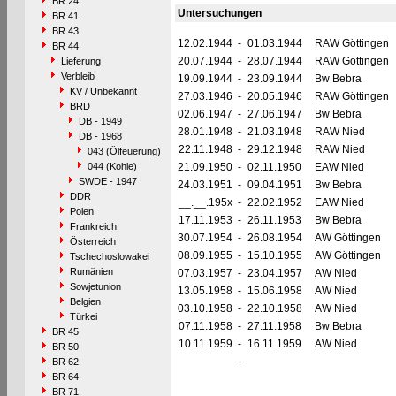
BR 24
Untersuchungen
BR 41
BR 43
12.02.1944
-
01.03.1944
RAW Göttingen
BR 44
20.07.1944
-
28.07.1944
RAW Göttingen
Lieferung
Verbleib
19.09.1944
-
23.09.1944
Bw Bebra
KV / Unbekannt
27.03.1946
-
20.05.1946
RAW Göttingen
BRD
02.06.1947
-
27.06.1947
Bw Bebra
DB - 1949
28.01.1948
-
21.03.1948
RAW Nied
DB - 1968
22.11.1948
-
29.12.1948
RAW Nied
043 (Ölfeuerung)
044 (Kohle)
21.09.1950
-
02.11.1950
EAW Nied
SWDE - 1947
24.03.1951
-
09.04.1951
Bw Bebra
DDR
__.__.195x
-
22.02.1952
EAW Nied
Polen
17.11.1953
-
26.11.1953
Bw Bebra
Frankreich
30.07.1954
-
26.08.1954
AW Göttingen
Österreich
08.09.1955
-
15.10.1955
AW Göttingen
Tschechoslowakei
Rumänien
07.03.1957
-
23.04.1957
AW Nied
Sowjetunion
13.05.1958
-
15.06.1958
AW Nied
Belgien
03.10.1958
-
22.10.1958
AW Nied
Türkei
07.11.1958
-
27.11.1958
Bw Bebra
BR 45
10.11.1959
-
16.11.1959
AW Nied
BR 50
-
BR 62
BR 64
BR 71