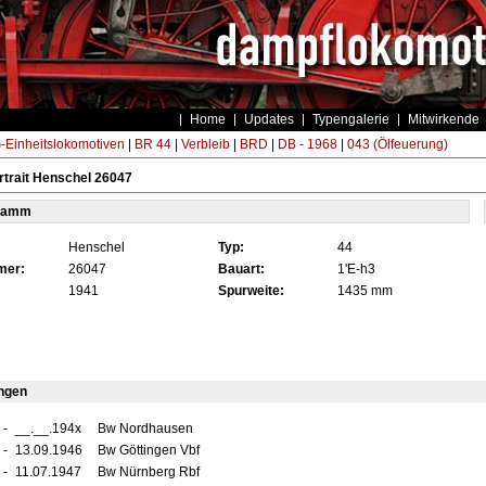
Home
Updates
Typengalerie
Mitwirkende
Einheitslokomotiven
|
BR 44
|
Verbleib
|
BRD
|
DB - 1968
|
043 (Ölfeuerung)
trait Henschel 26047
tamm
Henschel
Typ:
44
mer:
26047
Bauart:
1'E-h3
1941
Spurweite:
1435 mm
ngen
-
__.__.194x
Bw Nordhausen
-
13.09.1946
Bw Göttingen Vbf
-
11.07.1947
Bw Nürnberg Rbf