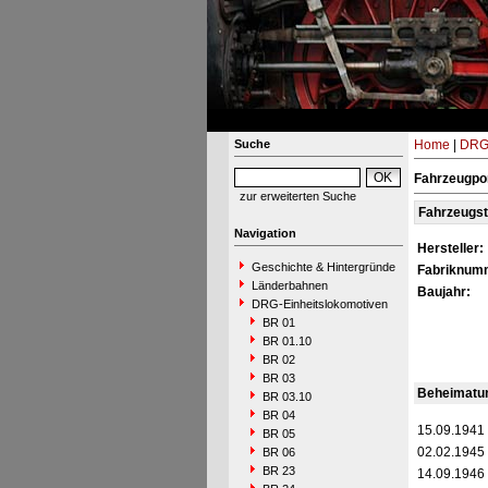
Suche
Home
|
DRG-
Fahrzeugpor
zur erweiterten Suche
Fahrzeugs
Navigation
Hersteller:
Geschichte & Hintergründe
Fabriknum
Länderbahnen
Baujahr:
DRG-Einheitslokomotiven
BR 01
BR 01.10
BR 02
BR 03
Beheimatu
BR 03.10
BR 04
15.09.1941
BR 05
02.02.1945
BR 06
BR 23
14.09.1946