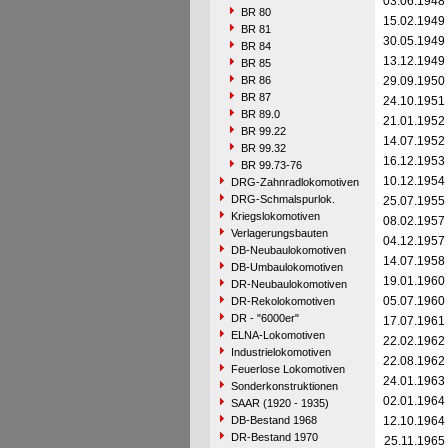
03.06.1948
BR 80
15.02.1949
BR 81
30.05.1949
BR 84
13.12.1949
BR 85
BR 86
29.09.1950
BR 87
24.10.1951
BR 89.0
21.01.1952
BR 99.22
14.07.1952
BR 99.32
16.12.1953
BR 99.73-76
10.12.1954
DRG-Zahnradlokomotiven
DRG-Schmalspurlok.
25.07.1955
Kriegslokomotiven
08.02.1957
Verlagerungsbauten
04.12.1957
DB-Neubaulokomotiven
14.07.1958
DB-Umbaulokomotiven
19.01.1960
DR-Neubaulokomotiven
05.07.1960
DR-Rekolokomotiven
DR - "6000er"
17.07.1961
ELNA-Lokomotiven
22.02.1962
Industrielokomotiven
22.08.1962
Feuerlose Lokomotiven
24.01.1963
Sonderkonstruktionen
02.01.1964
SAAR (1920 - 1935)
DB-Bestand 1968
12.10.1964
DR-Bestand 1970
25.11.1965