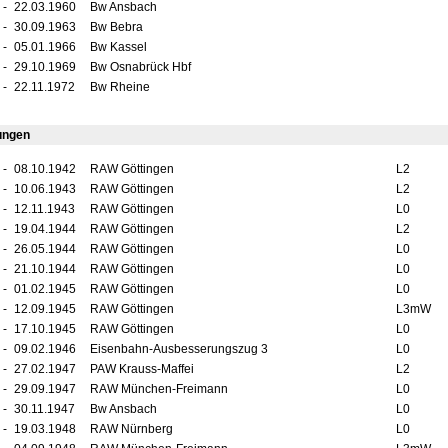
-
22.03.1960
Bw Ansbach
-
30.09.1963
Bw Bebra
-
05.01.1966
Bw Kassel
-
29.10.1969
Bw Osnabrück Hbf
-
22.11.1972
Bw Rheine
ungen
-
08.10.1942
RAW Göttingen
L2
-
10.06.1943
RAW Göttingen
L2
-
12.11.1943
RAW Göttingen
L0
-
19.04.1944
RAW Göttingen
L2
-
26.05.1944
RAW Göttingen
L0
-
21.10.1944
RAW Göttingen
L0
-
01.02.1945
RAW Göttingen
L0
-
12.09.1945
RAW Göttingen
L3mW
-
17.10.1945
RAW Göttingen
L0
-
09.02.1946
Eisenbahn-Ausbesserungszug 3
L0
-
27.02.1947
PAW Krauss-Maffei
L2
-
29.09.1947
RAW München-Freimann
L0
-
30.11.1947
Bw Ansbach
L0
-
19.03.1948
RAW Nürnberg
L0