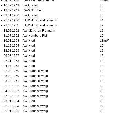
-
04.09.1948
RAW München-Freimann
L3mW
-
16.02.1949
Bw Ansbach
L0
-
12.07.1949
RAW Nürnberg
L0
-
02.01.1950
Bw Ansbach
L0
-
21.12.1950
EAW München-Freimann
L4
-
22.11.1951
EAW München-Freimann
L2
-
13.02.1952
AW München-Freimann
L2
-
31.07.1952
AW Nürnberg Rbf
L0
-
16.01.1954
AW Nied
L3mW
-
31.12.1954
AW Nied
L0
-
12.08.1955
AW Nied
L2
-
06.03.1957
AW Nied
L2
-
07.01.1958
AW Nied
L2
-
24.07.1958
AW Nied
L0
-
22.03.1960
AW Braunschweig
L3
-
03.08.1960
AW Braunschweig
L0
-
23.08.1961
AW Braunschweig
L2
-
21.03.1962
AW Braunschweig
L0
-
04.09.1962
AW Braunschweig
L0
-
27.02.1963
AW Braunschweig
L2
-
23.01.1964
AW Nied
L0
-
02.11.1964
AW Braunschweig
L2
-
05.01.1966
AW Braunschweig
L0