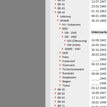
BR 24
12.07.1947
BR 41
23.03.1960
BR 43
01.10.1963
BR 44
06.01.1966
Lieferung
Verbleib
30.10.1969
KV / Unbekannt
BRD
Untersuch
DB - 1949
DB - 1968
24.09.1942
043 (Ölfeuerung)
044 (Kohle)
20.05.1943
SWDE - 1947
30.10.1943
DDR
30.03.1944
Polen
__.__.1944
Frankreich
06.10.1944
Österreich
__.__.1945
Tschechoslowakei
Rumänien
09.08.1945
Sowjetunion
__.__.1945
Belgien
__.__.1946
Türkei
03.12.1946
BR 45
16.08.1947
BR 50
17.11.1947
BR 62
BR 64
18.02.1948
BR 71