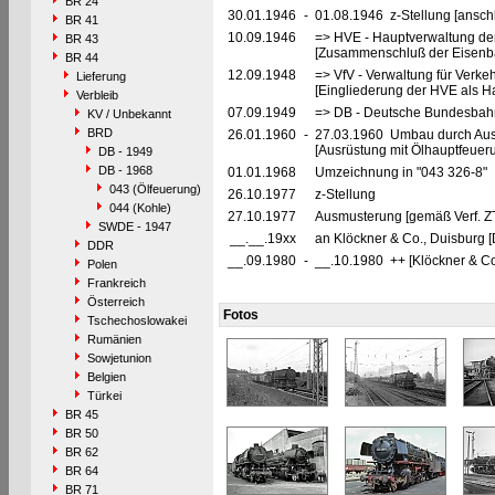
BR 24
30.01.1946
-
01.08.1946 z-Stellung [ansch
BR 41
10.09.1946
=> HVE - Hauptverwaltung de
BR 43
[Zusammenschluß der Eisenba
BR 44
12.09.1948
=> VfV - Verwaltung für Verke
Lieferung
[Eingliederung der HVE als Ha
Verbleib
07.09.1949
=> DB - Deutsche Bundesbahn
KV / Unbekannt
BRD
26.01.1960
-
27.03.1960 Umbau durch Au
[Ausrüstung mit Ölhauptfeuer
DB - 1949
DB - 1968
01.01.1968
Umzeichnung in "043 326-8"
043 (Ölfeuerung)
26.10.1977
z-Stellung
044 (Kohle)
27.10.1977
Ausmusterung [gemäß Verf. Z
SWDE - 1947
__.__.19xx
an Klöckner & Co., Duisburg 
DDR
__.09.1980
-
__.10.1980 ++ [Klöckner & Co
Polen
Frankreich
Österreich
Fotos
Tschechoslowakei
Rumänien
Sowjetunion
Belgien
Türkei
BR 45
BR 50
BR 62
BR 64
BR 71