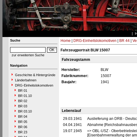
Suche
Home
|
DRG-Einheitslokomotiven
|
BR 44
|
Ve
Fahrzeugportrait BLW 15007
zur erweiterten Suche
Fahrzeugstamm
Navigation
Hersteller:
BLW
Geschichte & Hintergründe
Fabriknummer:
15007
Länderbahnen
Baujahr:
1941
DRG-Einheitslokomotiven
BR 01
BR 01.10
BR 02
BR 03
Lebenslauf
BR 03.10
BR 04
29.03.1941
Auslieferung an DRB - Deuts
BR 05
04.04.1941
Abnahme [Reichsbahnausbes
BR 06
19.07.1945
=> OBL-USZ - Oberbetriebslei
BR 23
[Eisenbahnverwaltung der ame