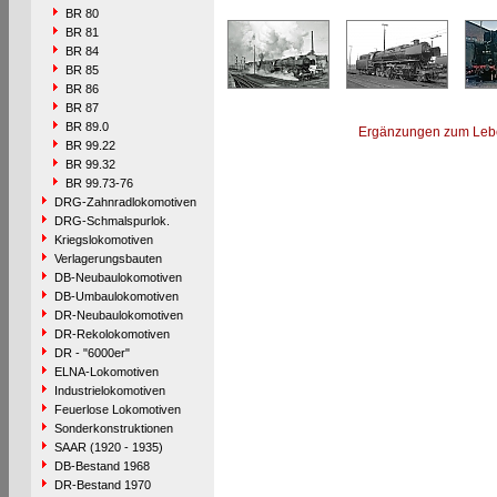
BR 80
BR 81
BR 84
BR 85
BR 86
BR 87
BR 89.0
Ergänzungen zum Leb
BR 99.22
BR 99.32
BR 99.73-76
DRG-Zahnradlokomotiven
DRG-Schmalspurlok.
Kriegslokomotiven
Verlagerungsbauten
DB-Neubaulokomotiven
DB-Umbaulokomotiven
DR-Neubaulokomotiven
DR-Rekolokomotiven
DR - "6000er"
ELNA-Lokomotiven
Industrielokomotiven
Feuerlose Lokomotiven
Sonderkonstruktionen
SAAR (1920 - 1935)
DB-Bestand 1968
DR-Bestand 1970