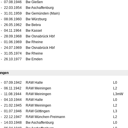
-
07.08.1946
Bw Gießen
-
22.03.1954
Bw Aschaffenburg
-
31.01.1959
Bw Gemünden (Main)
-
08.06.1960
Bw Würzburg
-
26.05.1962
Bw Bebra
-
04.11.1964
Bw Kassel
-
28.09.1968
Bw Osnabrück Hbf
-
01.06.1969
Bw Rheine
-
24.07.1969
Bw Osnabrück Hbf
-
31.05.1974
Bw Rheine
-
26.10.1977
Bw Emden
ungen
-
07.09.1942
RAW Halle
L0
-
06.11.1942
RAW Meiningen
L2
-
11.08.1944
RAW Meiningen
L3mW
-
04.10.1944
RAW Halle
L0
-
21.02.1945
RAW Meiningen
L2
-
01.07.1946
RAW Göttingen
L3
-
22.12.1947
RAW München-Freimann
L2
-
14.03.1948
Bw Aschaffenburg
L0