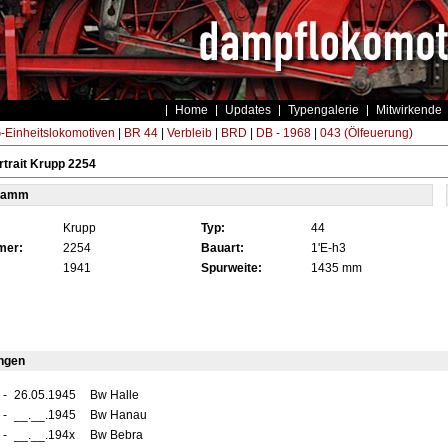
Home
Updates
Typengalerie
Mitwirkende
Einheitslokomotiven
|
BR 44
|
Verbleib
|
BRD
|
DB - 1968
|
043 (Ölfeuerung)
trait Krupp 2254
tamm
Krupp
Typ:
44
mer:
2254
Bauart:
1'E-h3
1941
Spurweite:
1435 mm
ngen
-
26.05.1945
Bw Halle
-
__.__.1945
Bw Hanau
-
__.__.194x
Bw Bebra