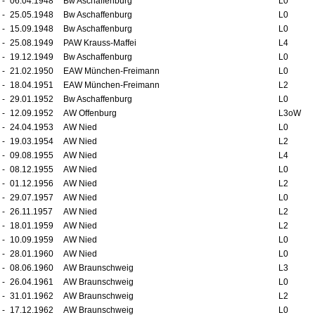
-
06.04.1948
Bw Aschaffenburg
L0
-
25.05.1948
Bw Aschaffenburg
L0
-
15.09.1948
Bw Aschaffenburg
L0
-
25.08.1949
PAW Krauss-Maffei
L4
-
19.12.1949
Bw Aschaffenburg
L0
-
21.02.1950
EAW München-Freimann
L0
-
18.04.1951
EAW München-Freimann
L2
-
29.01.1952
Bw Aschaffenburg
L0
-
12.09.1952
AW Offenburg
L3oW
-
24.04.1953
AW Nied
L0
-
19.03.1954
AW Nied
L2
-
09.08.1955
AW Nied
L4
-
08.12.1955
AW Nied
L0
-
01.12.1956
AW Nied
L2
-
29.07.1957
AW Nied
L0
-
26.11.1957
AW Nied
L2
-
18.01.1959
AW Nied
L2
-
10.09.1959
AW Nied
L0
-
28.01.1960
AW Nied
L0
-
08.06.1960
AW Braunschweig
L3
-
26.04.1961
AW Braunschweig
L0
-
31.01.1962
AW Braunschweig
L2
-
17.12.1962
AW Braunschweig
L0