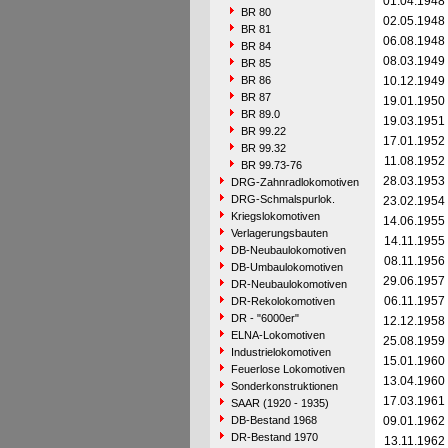
01.04.1948
BR 80
02.05.1948
BR 81
06.08.1948
BR 84
08.03.1949
BR 85
BR 86
10.12.1949
BR 87
19.01.1950
BR 89.0
19.03.1951
BR 99.22
17.01.1952
BR 99.32
11.08.1952
BR 99.73-76
28.03.1953
DRG-Zahnradlokomotiven
DRG-Schmalspurlok.
23.02.1954
Kriegslokomotiven
14.06.1955
Verlagerungsbauten
14.11.1955
DB-Neubaulokomotiven
08.11.1956
DB-Umbaulokomotiven
29.06.1957
DR-Neubaulokomotiven
06.11.1957
DR-Rekolokomotiven
DR - "6000er"
12.12.1958
ELNA-Lokomotiven
25.08.1959
Industrielokomotiven
15.01.1960
Feuerlose Lokomotiven
13.04.1960
Sonderkonstruktionen
17.03.1961
SAAR (1920 - 1935)
DB-Bestand 1968
09.01.1962
DR-Bestand 1970
13.11.1962