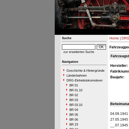
Suche
Home
|
DRG-
Fahrzeugpor
zur erweiterten Suche
Fahrzeugs
Navigation
Hersteller:
Geschichte & Hintergründe
Fabriknum
Länderbahnen
Baujahr:
DRG-Einheitslokomotiven
BR 01
BR 01.10
BR 02
BR 03
Beheimatu
BR 03.10
BR 04
04.09.1941
BR 05
27.05.1945
BR 06
BR 23
__.07.1945