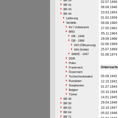
BR 24
02.07.1946
BR 41
08.08.1946
BR 43
23.03.1954
BR 44
01.02.1959
Lieferung
Verbleib
09.06.1960
KV / Unbekannt
27.05.1962
BRD
05.11.1964
DB - 1949
29.09.1968
DB - 1968
02.06.1969
043 (Ölfeuerung)
25.07.1969
044 (Kohle)
SWDE - 1947
01.06.1974
DDR
Polen
Untersuch
Frankreich
Österreich
05.09.1942
Tschechoslowakei
Rumänien
12.10.1942
Sowjetunion
01.07.1944
Belgien
03.10.1944
Türkei
14.01.1945
BR 45
29.04.1946
BR 50
10.10.1947
BR 62
BR 64
05.02.1948
BR 71