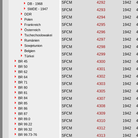
SFCM
4292
1942
DB - 1968
SWDE - 1947
SFCM
4293
1942
DDR
SFCM
4294
1942
Polen
SFCM
4295
1942
Frankreich
Österreich
SFCM
4296
1942
Tschechoslowakei
SFCM
4297
1942
Rumänien
Sowjetunion
SFCM
4298
1942
Belgien
SFCM
4299
1942
Türkei
BR 45
SFCM
4300
1942
BR 50
SFCM
4301
1942
BR 62
SFCM
4302
1942
BR 64
BR 71
SFCM
4303
1942
BR 80
SFCM
4305
1942
BR 81
BR 84
SFCM
4307
1942
BR 85
SFCM
4308
1942
BR 86
SFCM
4309
1942
BR 87
BR 89.0
SFCM
4310
1942
BR 99.22
SFCM
4312
1942
BR 99.32
BR 99.73-76
SFCM
4313
1942