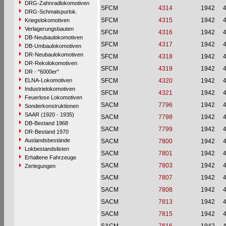
DRG-Zahnradlokomotiven
SFCM
4314
1942
DRG-Schmalspurlok.
SFCM
4315
1942
Kriegslokomotiven
Verlagerungsbauten
SFCM
4316
1942
DB-Neubaulokomotiven
SFCM
4317
1942
DB-Umbaulokomotiven
DR-Neubaulokomotiven
SFCM
4318
1942
DR-Rekolokomotiven
SFCM
4319
1942
DR - "6000er"
ELNA-Lokomotiven
SFCM
4320
1942
Industrielokomotiven
SFCM
4321
1942
Feuerlose Lokomotiven
SACM
7796
1942
Sonderkonstruktionen
SAAR (1920 - 1935)
SACM
7798
1942
DB-Bestand 1968
SACM
7799
1942
DR-Bestand 1970
Auslandsbestände
SACM
7800
1942
Lokbestandslisten
SACM
7801
1942
Erhaltene Fahrzeuge
SACM
7803
1942
Zerlegungen
SACM
7807
1942
SACM
7808
1942
SACM
7813
1942
SACM
7815
1942