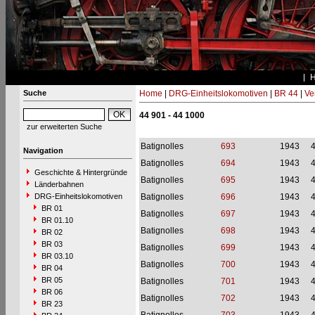
Suche
Home
|
DRG-Einheitslokomotiven
|
BR 44
|
Ve
44 901 - 44 1000
zur erweiterten Suche
Batignolles
693
1943
Navigation
Batignolles
694
1943
Geschichte & Hintergründe
Batignolles
695
1943
Länderbahnen
DRG-Einheitslokomotiven
Batignolles
696
1943
BR 01
Batignolles
697
1943
BR 01.10
Batignolles
698
1943
BR 02
BR 03
Batignolles
699
1943
BR 03.10
Batignolles
700
1943
BR 04
BR 05
Batignolles
701
1943
BR 06
Batignolles
702
1943
BR 23