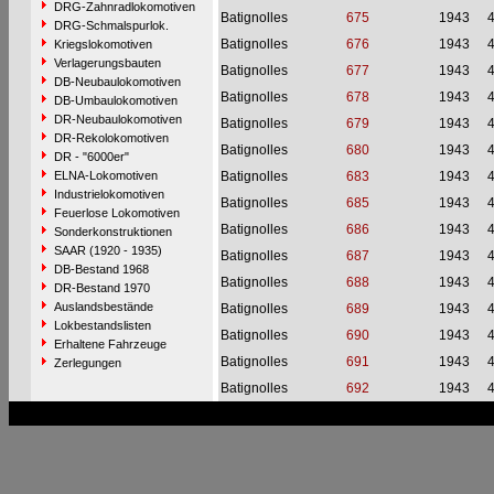
DRG-Zahnradlokomotiven
Batignolles
675
1943
DRG-Schmalspurlok.
Batignolles
676
1943
Kriegslokomotiven
Verlagerungsbauten
Batignolles
677
1943
DB-Neubaulokomotiven
Batignolles
678
1943
DB-Umbaulokomotiven
DR-Neubaulokomotiven
Batignolles
679
1943
DR-Rekolokomotiven
Batignolles
680
1943
DR - "6000er"
ELNA-Lokomotiven
Batignolles
683
1943
Industrielokomotiven
Batignolles
685
1943
Feuerlose Lokomotiven
Batignolles
686
1943
Sonderkonstruktionen
SAAR (1920 - 1935)
Batignolles
687
1943
DB-Bestand 1968
Batignolles
688
1943
DR-Bestand 1970
Auslandsbestände
Batignolles
689
1943
Lokbestandslisten
Batignolles
690
1943
Erhaltene Fahrzeuge
Batignolles
691
1943
Zerlegungen
Batignolles
692
1943