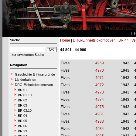
Suche
Home
|
DRG-Einheitslokomotiven
|
BR 44
|
Ve
44 801 - 44 900
zur erweiterten Suche
Fives
4969
1943
Navigation
Fives
4970
1943
Geschichte & Hintergründe
Fives
4971
1943
Länderbahnen
DRG-Einheitslokomotiven
Fives
4972
1943
BR 01
Fives
4973
1943
BR 01.10
Fives
4974
1943
BR 02
BR 03
Fives
4975
1943
BR 03.10
Fives
4981
1943
BR 04
BR 05
Fives
4983
1943
BR 06
Fives
4984
1943
BR 23