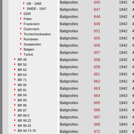
Batignolles
645
1942
DB - 1968
SWDE - 1947
Batignolles
647
1942
DDR
Batignolles
648
1942
Polen
Batignolles
649
1942
Frankreich
Österreich
Batignolles
651
1942
Tschechoslowakei
Batignolles
655
1942
Rumänien
Sowjetunion
Batignolles
656
1942
Belgien
Batignolles
657
1942
Türkei
BR 45
Batignolles
658
1942
BR 50
Batignolles
659
1942
BR 62
Batignolles
661
1942
BR 64
BR 71
Batignolles
662
1942
BR 80
Batignolles
663
1942
BR 81
BR 84
Batignolles
664
1943
BR 85
Batignolles
665
1943
BR 86
Batignolles
666
1943
BR 87
BR 89.0
Batignolles
667
1943
BR 99.22
Batignolles
668
1943
BR 99.32
BR 99.73-76
Batignolles
672
1943