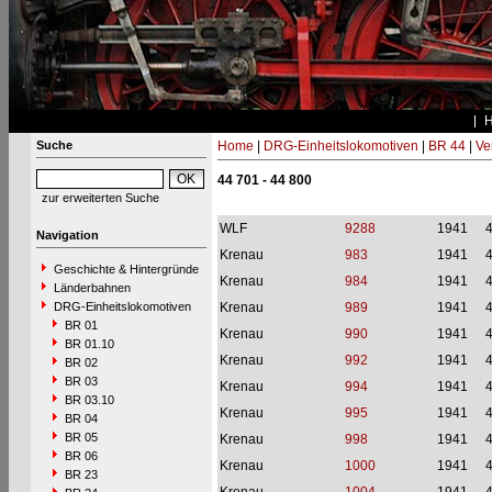
Suche
Home
|
DRG-Einheitslokomotiven
|
BR 44
|
Ve
44 701 - 44 800
zur erweiterten Suche
WLF
9288
1941
Navigation
Krenau
983
1941
Geschichte & Hintergründe
Krenau
984
1941
Länderbahnen
DRG-Einheitslokomotiven
Krenau
989
1941
BR 01
Krenau
990
1941
BR 01.10
Krenau
992
1941
BR 02
BR 03
Krenau
994
1941
BR 03.10
Krenau
995
1941
BR 04
BR 05
Krenau
998
1941
BR 06
Krenau
1000
1941
BR 23