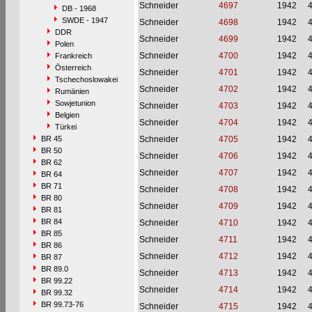
Schneider
4697
1942
DB - 1968
SWDE - 1947
Schneider
4698
1942
DDR
Schneider
4699
1942
Polen
Schneider
4700
1942
Frankreich
Österreich
Schneider
4701
1942
Tschechoslowakei
Schneider
4702
1942
Rumänien
Sowjetunion
Schneider
4703
1942
Belgien
Schneider
4704
1942
Türkei
BR 45
Schneider
4705
1942
BR 50
Schneider
4706
1942
BR 62
Schneider
4707
1942
BR 64
BR 71
Schneider
4708
1942
BR 80
Schneider
4709
1942
BR 81
BR 84
Schneider
4710
1942
BR 85
Schneider
4711
1942
BR 86
Schneider
4712
1942
BR 87
BR 89.0
Schneider
4713
1942
BR 99.22
Schneider
4714
1942
BR 99.32
BR 99.73-76
Schneider
4715
1942