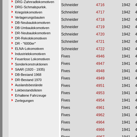
DRG-Zahnradlokomotiven
Schneider
4716
1942
DRG-Schmalspurlok.
Schneider
4717
1942
Kriegslokomotiven
Verlagerungsbauten
Schneider
4718
1942
DB-Neubaulokomotiven
Schneider
4719
1942
DB-Umbaulokomotiven
DR-Neubaulokomotiven
Schneider
4720
1942
DR-Rekolokomotiven
Schneider
4721
1942
DR - "6000er"
ELNA-Lokomotiven
Schneider
4722
1942
Industrielokomotiven
Fives
4946
1941
Feuerlose Lokomotiven
Fives
4947
1941
Sonderkonstruktionen
SAAR (1920 - 1935)
Fives
4948
1941
DB-Bestand 1968
Fives
4949
1941
DR-Bestand 1970
Auslandsbestände
Fives
4951
1941
Lokbestandslisten
Fives
4953
1941
Erhaltene Fahrzeuge
Fives
4954
1941
Zerlegungen
Fives
4961
1941
Fives
4962
1941
Fives
4964
1941
Fives
4966
1941