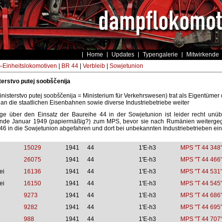
Home
Updates
Typengalerie
Mitwirkende
Einheitslokomotiven
|
BR 44
|
Verbleib
|
Sowjetunion
terstvo putej soobščenija
isterstvo putej soobščenija = Ministerium für Verkehrswesen) trat als Eigentüm
e an die staatlichen Eisenbahnen sowie diverse Industriebetriebe weiter
ge über den Einsatz der Baureihe 44 in der Sowjetunion ist leider recht unüber
nde Januar 1949 (papiermäßig?) zum MPS, bevor sie nach Rumänien weitergeg
46 in die Sowjetunion abgefahren und dort bei unbekannten Industriebetrieben ein
15029
1941
44
1'E-h3
MPS "T 44 348
26075
1941
44
1'E-h3
MPS "T 44 466
ei
16136
1941
44
1'E-h3
MPS "T 44 531
ei
16150
1941
44
1'E-h3
MPS "T 44 545
9273
1941
44
1'E-h3
MPS "T 44 686
9282
1941
44
1'E-h3
MPS "T 44 695
988
1941
44
1'E-h3
MPS "T 44 707