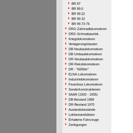
BR 87
BR 89.0
BR 99.22
BR 99.32
BR 99.73-76
DRG-Zahnradlokomotiven
DRG-Schmalspurlok.
Kriegslokomotiven
Verlagerungsbauten
DB-Neubaulokomotiven
DB-Umbaulokomotiven
DR-Neubaulokomotiven
DR-Rekolokomotiven
DR - "6000er"
ELNA-Lokomotiven
Industrielokomotiven
Feuerlose Lokomotiven
Sonderkonstruktionen
SAAR (1920 - 1935)
DB-Bestand 1968
DR-Bestand 1970
Auslandsbestände
Lokbestandslisten
Erhaltene Fahrzeuge
Zerlegungen