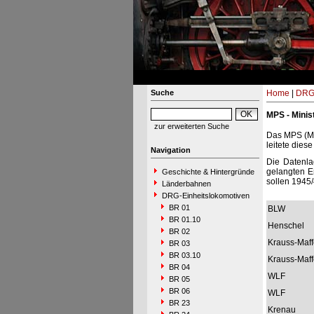
Suche
Home
|
DRG-
MPS - Minis
zur erweiterten Suche
Das MPS (Min
leitete dies
Navigation
Die Datenla
gelangten E
Geschichte & Hintergründe
sollen 1945/
Länderbahnen
DRG-Einheitslokomotiven
BR 01
BLW
BR 01.10
Henschel
BR 02
Krauss-Maff
BR 03
BR 03.10
Krauss-Maff
BR 04
WLF
BR 05
BR 06
WLF
BR 23
Krenau