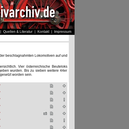
Quellen & Literatur
Kontakt
Impressum
er der beschlagnahmten Lokomotiven auf und
sichtlich. Vier österreichische Beuteloks
eben wurden. Bis zu sieben weitere 44er
gesetzt worden sein.
"
"
"
"
"
"
"