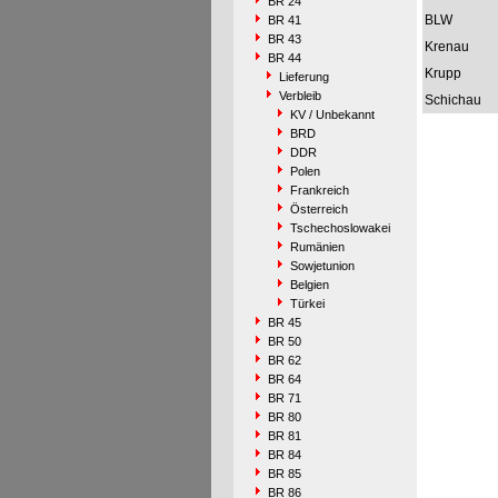
BR 24
BLW
BR 41
BR 43
Krenau
BR 44
Krupp
Lieferung
Verbleib
Schichau
KV / Unbekannt
BRD
DDR
Polen
Frankreich
Österreich
Tschechoslowakei
Rumänien
Sowjetunion
Belgien
Türkei
BR 45
BR 50
BR 62
BR 64
BR 71
BR 80
BR 81
BR 84
BR 85
BR 86