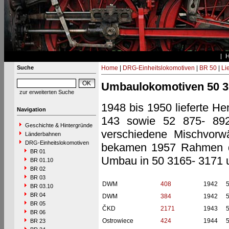
Suche
Home
|
DRG-Einheitslokomotiven
|
BR 50
|
Li
Umbaulokomotiven 50 31
zur erweiterten Suche
1948 bis 1950 lieferte H
Navigation
143 sowie 52 875- 892)
Geschichte & Hintergründe
verschiedene Mischvorw
Länderbahnen
DRG-Einheitslokomotiven
bekamen 1957 Rahmen d
BR 01
Umbau in 50 3165- 3171 
BR 01.10
BR 02
BR 03
DWM
408
1942
BR 03.10
BR 04
DWM
384
1942
BR 05
ČKD
2171
1943
BR 06
Ostrowiece
424
1944
BR 23