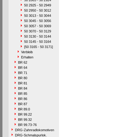
50 2863 - 50 2924
50 2925 - 50 2949
50 2950 - 50 3012
50 3013 - 50 3044
50 3045 - 50 3056
50 3057 - 50 3069
50 3070 - 50 3129
50 3130 - 50 3144
50 3145 - 50 3164
[50 3165 - 50 3171]
Verbleib
Erhalten
BR 62
BR 64
BR 71
BR 80
BR 81
BR 84
BR 85
BR 86
BR 87
BR 89.0
BR 99.22
BR 99.32
BR 99.73-76
DRG-Zahnradlokomotiven
DRG-Schmalspurlok.