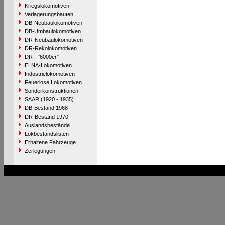
Kriegslokomotiven
Verlagerungsbauten
DB-Neubaulokomotiven
DB-Umbaulokomotiven
DR-Neubaulokomotiven
DR-Rekolokomotiven
DR - "6000er"
ELNA-Lokomotiven
Industrielokomotiven
Feuerlose Lokomotiven
Sonderkonstruktionen
SAAR (1920 - 1935)
DB-Bestand 1968
DR-Bestand 1970
Auslandsbestände
Lokbestandslisten
Erhaltene Fahrzeuge
Zerlegungen