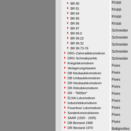
Krupp
BR 80
BR 81
Krupp
BR 84
Krupp
BR 85
Krupp
BR 86
BR 87
Schneider
BR 89.0
Schneider
BR 99.22
BR 99.32
Schneider
BR 99.73-76
Schneider
DRG-Zahnradlokomotiven
DRG-Schmalspurlok.
Schneider
Kriegslokomotiven
Fives
Verlagerungsbauten
Fives
DB-Neubaulokomotiven
DB-Umbaulokomotiven
Fives
DR-Neubaulokomotiven
Fives
DR-Rekolokomotiven
DR - "6000er"
Fives
ELNA-Lokomotiven
Fives
Industrielokomotiven
Fives
Feuerlose Lokomotiven
Sonderkonstruktionen
Fives
SAAR (1920 - 1935)
Fives
DB-Bestand 1968
DR-Bestand 1970
Batignolles