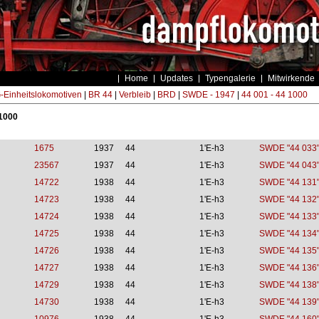
Home
Updates
Typengalerie
Mitwirkende
Einheitslokomotiven
|
BR 44
|
Verbleib
|
BRD
|
SWDE - 1947
|
44 001 - 44 1000
 1000
1675
1937
44
1'E-h3
SWDE "44 033
23567
1937
44
1'E-h3
SWDE "44 043
14722
1938
44
1'E-h3
SWDE "44 131
14723
1938
44
1'E-h3
SWDE "44 132
14724
1938
44
1'E-h3
SWDE "44 133
14725
1938
44
1'E-h3
SWDE "44 134
14726
1938
44
1'E-h3
SWDE "44 135
14727
1938
44
1'E-h3
SWDE "44 136
14729
1938
44
1'E-h3
SWDE "44 138
14730
1938
44
1'E-h3
SWDE "44 139