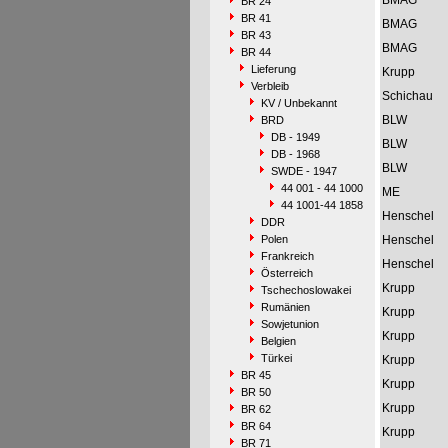
BMAG
BR 24
BR 41
BMAG
BR 43
BMAG
BR 44
Lieferung
Krupp
Verbleib
Schichau
KV / Unbekannt
BLW
BRD
DB - 1949
BLW
DB - 1968
BLW
SWDE - 1947
44 001 - 44 1000
ME
44 1001-44 1858
Henschel
DDR
Polen
Henschel
Frankreich
Henschel
Österreich
Krupp
Tschechoslowakei
Rumänien
Krupp
Sowjetunion
Krupp
Belgien
Türkei
Krupp
BR 45
Krupp
BR 50
Krupp
BR 62
BR 64
Krupp
BR 71