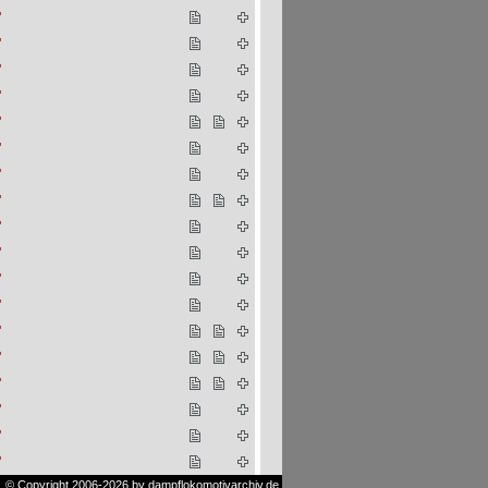
"
"
"
"
"
"
"
"
"
"
"
"
"
"
"
"
"
"
© Copyright 2006-2026 by dampflokomotivarchiv.de