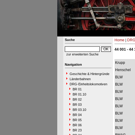
Suche
Home
|
DRG-
44 001 - 44
zur erweiterten Suche
Krupp
Navigation
Henschel
Geschichte & Hintergründe
BLW
Länderbahnen
DRG-Einheitslokomotiven
BLW
BR 01
BLW
BR 01.10
BLW
BR 02
BR 03
BLW
BR 03.10
BLW
BR 04
BR 05
BLW
BR 06
BLW
BR 23