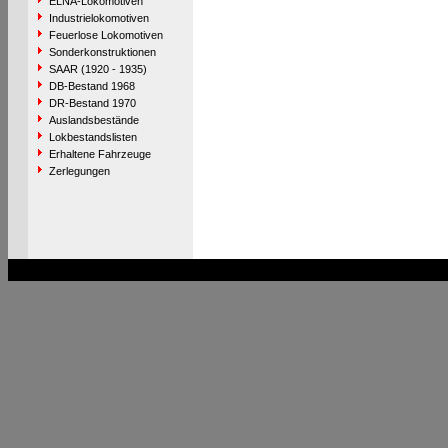
ELNA-Lokomotiven
Industrielokomotiven
Feuerlose Lokomotiven
Sonderkonstruktionen
SAAR (1920 - 1935)
DB-Bestand 1968
DR-Bestand 1970
Auslandsbestände
Lokbestandslisten
Erhaltene Fahrzeuge
Zerlegungen