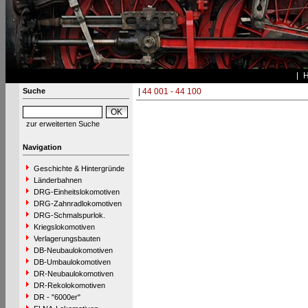
Suche
|
44 001 - 44 100
zur erweiterten Suche
Navigation
Geschichte & Hintergründe
Länderbahnen
DRG-Einheitslokomotiven
DRG-Zahnradlokomotiven
DRG-Schmalspurlok.
Kriegslokomotiven
Verlagerungsbauten
DB-Neubaulokomotiven
DB-Umbaulokomotiven
DR-Neubaulokomotiven
DR-Rekolokomotiven
DR - "6000er"