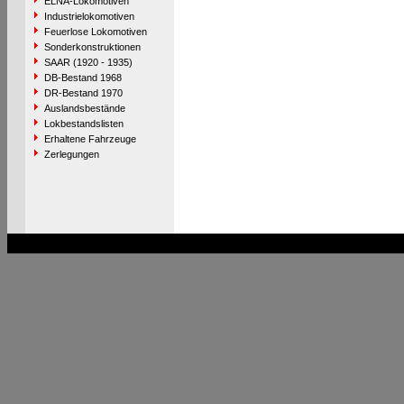
ELNA-Lokomotiven
Industrielokomotiven
Feuerlose Lokomotiven
Sonderkonstruktionen
SAAR (1920 - 1935)
DB-Bestand 1968
DR-Bestand 1970
Auslandsbestände
Lokbestandslisten
Erhaltene Fahrzeuge
Zerlegungen