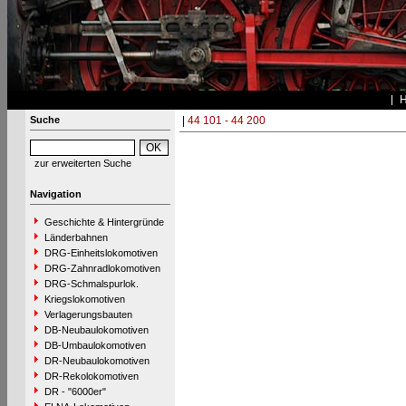
Suche
|
44 101 - 44 200
zur erweiterten Suche
Navigation
Geschichte & Hintergründe
Länderbahnen
DRG-Einheitslokomotiven
DRG-Zahnradlokomotiven
DRG-Schmalspurlok.
Kriegslokomotiven
Verlagerungsbauten
DB-Neubaulokomotiven
DB-Umbaulokomotiven
DR-Neubaulokomotiven
DR-Rekolokomotiven
DR - "6000er"