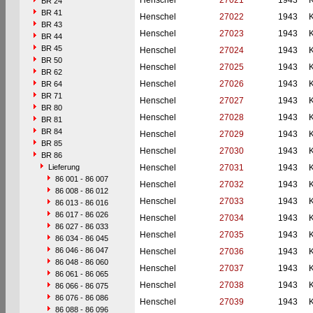
Henschel
27021
1943
BR 24
BR 41
Henschel
27022
1943
BR 43
Henschel
27023
1943
BR 44
BR 45
Henschel
27024
1943
BR 50
Henschel
27025
1943
BR 62
Henschel
27026
1943
BR 64
BR 71
Henschel
27027
1943
BR 80
Henschel
27028
1943
BR 81
BR 84
Henschel
27029
1943
BR 85
Henschel
27030
1943
BR 86
Lieferung
Henschel
27031
1943
86 001 - 86 007
Henschel
27032
1943
86 008 - 86 012
Henschel
27033
1943
86 013 - 86 016
86 017 - 86 026
Henschel
27034
1943
86 027 - 86 033
Henschel
27035
1943
86 034 - 86 045
86 046 - 86 047
Henschel
27036
1943
86 048 - 86 060
Henschel
27037
1943
86 061 - 86 065
Henschel
27038
1943
86 066 - 86 075
86 076 - 86 086
Henschel
27039
1943
86 088 - 86 096