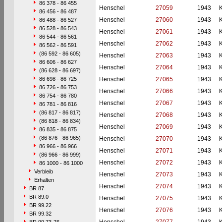
86 378 - 86 455
Henschel
27059
1943
86 456 - 86 487
Henschel
27060
1943
86 488 - 86 527
86 528 - 86 543
Henschel
27061
1943
86 544 - 86 561
Henschel
27062
1943
86 562 - 86 591
(86 592 - 86 605)
Henschel
27063
1943
86 606 - 86 627
Henschel
27064
1943
(86 628 - 86 697)
86 698 - 86 725
Henschel
27065
1943
86 726 - 86 753
Henschel
27066
1943
86 754 - 86 780
Henschel
27067
1943
86 781 - 86 816
(86 817 - 86 817)
Henschel
27068
1943
(86 818 - 86 834)
Henschel
27069
1943
86 835 - 86 875
(86 876 - 86 965)
Henschel
27070
1943
86 966 - 86 966
Henschel
27071
1943
(86 966 - 86 999)
Henschel
27072
1943
86 1000 - 86 1000
Verbleib
Henschel
27073
1943
Erhalten
Henschel
27074
1943
BR 87
BR 89.0
Henschel
27075
1943
BR 99.22
Henschel
27076
1943
BR 99.32