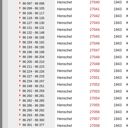
Henschel
27040
1943
86 097 - 86 098
86 099 - 86 105
Henschel
27041
1943
86 106 - 86 117
Henschel
27042
1943
86 118 - 86 126
Henschel
27043
1943
86 127 - 86 130
86 131 - 86 131
Henschel
27044
1943
86 132 - 86 148
Henschel
27045
1943
86 149 - 86 158
86 159 - 86 192
Henschel
27046
1943
86 193 - 86 195
Henschel
27047
1943
86 196 - 86 198
86 199 - 86 204
Henschel
27048
1943
86 205 - 86 210
Henschel
27049
1943
86 211 - 86 223
Henschel
27050
1943
86 224 - 86 226
86 227 - 86 233
Henschel
27051
1943
86 234 - 86 247
Henschel
27052
1943
86 248 - 86 251
86 252 - 86 259
Henschel
27053
1943
86 260 - 86 281
Henschel
27054
1943
86 282 - 86 285
Henschel
27055
1943
86 286 - 86 289
86 290 - 86 292
Henschel
27056
1943
86 293 - 86 296
Henschel
27057
1943
86 297 - 86 300
86 301 - 86 377
Henschel
27058
1943