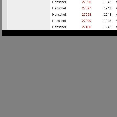
Henschel
27096
1943
Henschel
27097
1943
Henschel
27098
1943
Henschel
27099
1943
Henschel
27100
1943