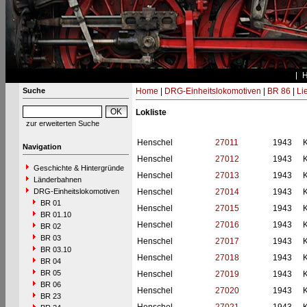
Suche
Home
|
DRG-Einheitslokomotiven
|
BR 86
|
Li
Lokliste
zur erweiterten Suche
Henschel
27011
1943
Navigation
Henschel
27012
1943
Geschichte & Hintergründe
Henschel
27013
1943
Länderbahnen
DRG-Einheitslokomotiven
Henschel
27014
1943
BR 01
Henschel
27015
1943
BR 01.10
Henschel
27016
1943
BR 02
BR 03
Henschel
27017
1943
BR 03.10
Henschel
27018
1943
BR 04
BR 05
Henschel
27019
1943
BR 06
Henschel
27020
1943
BR 23