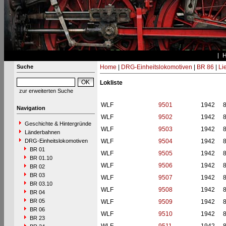
Suche
Home
|
DRG-Einheitslokomotiven
|
BR 86
|
Li
Lokliste
zur erweiterten Suche
WLF
9501
1942
Navigation
WLF
9502
1942
Geschichte & Hintergründe
WLF
9503
1942
Länderbahnen
DRG-Einheitslokomotiven
WLF
9504
1942
BR 01
WLF
9505
1942
BR 01.10
WLF
9506
1942
BR 02
BR 03
WLF
9507
1942
BR 03.10
WLF
9508
1942
BR 04
BR 05
WLF
9509
1942
BR 06
WLF
9510
1942
BR 23