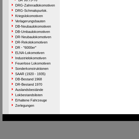
BR 99.73-76
DRG-Zahnradlokomotiven
DRG-Schmalspurlok.
Kriegslokomotiven
Verlagerungsbauten
DB-Neubaulokomotiven
DB-Umbaulokomotiven
DR-Neubaulokomotiven
DR-Rekolokomotiven
DR - "6000er"
ELNA-Lokomotiven
Industrielokomotiven
Feuerlose Lokomotiven
Sonderkonstruktionen
SAAR (1920 - 1935)
DB-Bestand 1968
DR-Bestand 1970
Auslandsbestände
Lokbestandslisten
Erhaltene Fahrzeuge
Zerlegungen