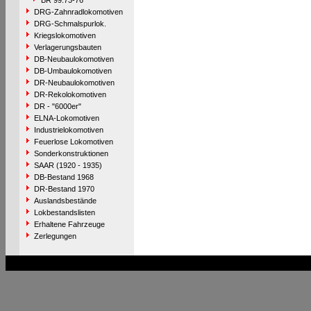
BR 99.73-76
DRG-Zahnradlokomotiven
DRG-Schmalspurlok.
Kriegslokomotiven
Verlagerungsbauten
DB-Neubaulokomotiven
DB-Umbaulokomotiven
DR-Neubaulokomotiven
DR-Rekolokomotiven
DR - "6000er"
ELNA-Lokomotiven
Industrielokomotiven
Feuerlose Lokomotiven
Sonderkonstruktionen
SAAR (1920 - 1935)
DB-Bestand 1968
DR-Bestand 1970
Auslandsbestände
Lokbestandslisten
Erhaltene Fahrzeuge
Zerlegungen