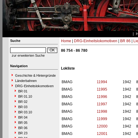
Suche
Home
|
DRG-Einheitslokomotiven
|
BR 86
|
Li
86 754 - 86 780
zur erweiterten Suche
Navigation
Lokliste
Geschichte & Hintergründe
Länderbahnen
BMAG
11994
1942
DRG-Einheitslokomotiven
BMAG
11995
1942
BR 01
BR 01.10
BMAG
11996
1942
BR 02
BMAG
11997
1942
BR 03
BMAG
11998
1942
BR 03.10
BR 04
BMAG
11999
1942
BR 05
BMAG
12000
1942
BR 06
BR 23
BMAG
12001
1942