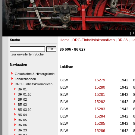
Suche
Home
|
DRG-Einheitslokomotiven
|
BR 86
|
Li
86 606 - 86 627
zur erweiterten Suche
Navigation
Lokliste
Geschichte & Hintergründe
Länderbahnen
BLW
15279
1942
DRG-Einheitslokomotiven
BLW
15280
1942
BR 01
BR 01.10
BLW
15281
1942
BR 02
BLW
15282
1942
BR 03
BLW
15283
1942
BR 03.10
BR 04
BLW
15284
1942
BR 05
BLW
15285
1942
BR 06
BR 23
BLW
15286
1942