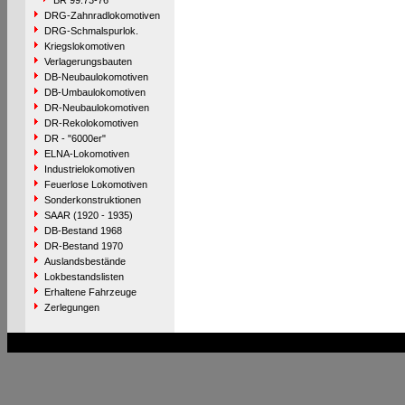
BR 99.73-76
DRG-Zahnradlokomotiven
DRG-Schmalspurlok.
Kriegslokomotiven
Verlagerungsbauten
DB-Neubaulokomotiven
DB-Umbaulokomotiven
DR-Neubaulokomotiven
DR-Rekolokomotiven
DR - "6000er"
ELNA-Lokomotiven
Industrielokomotiven
Feuerlose Lokomotiven
Sonderkonstruktionen
SAAR (1920 - 1935)
DB-Bestand 1968
DR-Bestand 1970
Auslandsbestände
Lokbestandslisten
Erhaltene Fahrzeuge
Zerlegungen