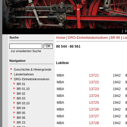
Suche
Home
|
DRG-Einheitslokomotiven
|
BR 86
|
Li
86 544 - 86 561
zur erweiterten Suche
Navigation
Lokliste
Geschichte & Hintergründe
Länderbahnen
MBA
13721
1942
DRG-Einheitslokomotiven
MBA
13722
1942
BR 01
BR 01.10
MBA
13723
1942
BR 02
MBA
13724
1942
BR 03
MBA
13725
1942
BR 03.10
BR 04
MBA
13726
1942
BR 05
MBA
13727
1942
BR 06
BR 23
MBA
13728
1942