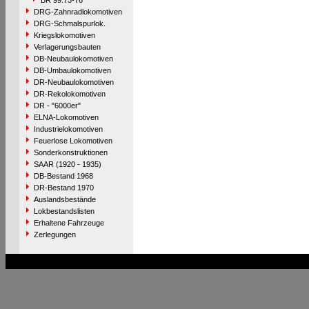
BR 99.73-76
DRG-Zahnradlokomotiven
DRG-Schmalspurlok.
Kriegslokomotiven
Verlagerungsbauten
DB-Neubaulokomotiven
DB-Umbaulokomotiven
DR-Neubaulokomotiven
DR-Rekolokomotiven
DR - "6000er"
ELNA-Lokomotiven
Industrielokomotiven
Feuerlose Lokomotiven
Sonderkonstruktionen
SAAR (1920 - 1935)
DB-Bestand 1968
DR-Bestand 1970
Auslandsbestände
Lokbestandslisten
Erhaltene Fahrzeuge
Zerlegungen