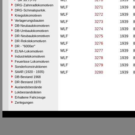
WLF
3270
1939
BR 99.73-76
DRG-Zahnradlokomotiven
WLF
3271
1939
DRG-Schmalspurlok.
WLF
3272
1939
Kriegslokomotiven
Verlagerungsbauten
WLF
3273
1939
DB-Neubaulokomotiven
WLF
3274
1939
DB-Umbaulokomotiven
DR-Neubaulokomotiven
WLF
3275
1939
DR-Rekolokomotiven
WLF
3276
1939
DR - "6000er"
WLF
3277
1939
ELNA-Lokomotiven
Industrielokomotiven
WLF
3278
1939
Feuerlose Lokomotiven
WLF
3279
1939
Sonderkonstruktionen
SAAR (1920 - 1935)
WLF
3280
1939
DB-Bestand 1968
DR-Bestand 1970
Auslandsbestände
Lokbestandslisten
Erhaltene Fahrzeuge
Zerlegungen