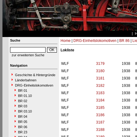
Suche
Home
|
DRG-Einheitslokomotiven
|
BR 86
|
Li
Lokliste
zur erweiterten Suche
WLF
3179
1938
Navigation
WLF
3180
1938
Geschichte & Hintergründe
WLF
3181
1938
Länderbahnen
DRG-Einheitslokomotiven
WLF
3182
1938
BR 01
WLF
3183
1938
BR 01.10
WLF
3184
1938
BR 02
BR 03
WLF
3185
1938
BR 03.10
WLF
3186
1938
BR 04
BR 05
WLF
3187
1938
BR 06
WLF
3188
1938
BR 23