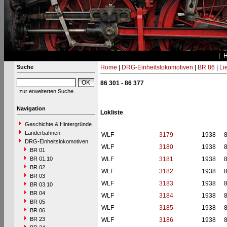
Suche
Home
|
DRG-Einheitslokomotiven
|
BR 86
|
Li
86 301 - 86 377
zur erweiterten Suche
Navigation
Lokliste
Geschichte & Hintergründe
Länderbahnen
WLF
3179
1938
DRG-Einheitslokomotiven
WLF
3180
1938
BR 01
BR 01.10
WLF
3181
1938
BR 02
WLF
3182
1938
BR 03
WLF
3183
1938
BR 03.10
BR 04
WLF
3184
1938
BR 05
WLF
3185
1938
BR 06
BR 23
WLF
3186
1938