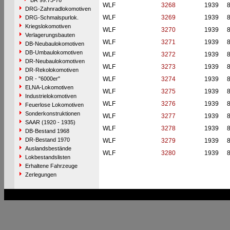
BR 99.73-76
WLF
3268
1939
DRG-Zahnradlokomotiven
WLF
3269
1939
DRG-Schmalspurlok.
Kriegslokomotiven
WLF
3270
1939
Verlagerungsbauten
WLF
3271
1939
DB-Neubaulokomotiven
DB-Umbaulokomotiven
WLF
3272
1939
DR-Neubaulokomotiven
WLF
3273
1939
DR-Rekolokomotiven
DR - "6000er"
WLF
3274
1939
ELNA-Lokomotiven
WLF
3275
1939
Industrielokomotiven
WLF
3276
1939
Feuerlose Lokomotiven
Sonderkonstruktionen
WLF
3277
1939
SAAR (1920 - 1935)
WLF
3278
1939
DB-Bestand 1968
DR-Bestand 1970
WLF
3279
1939
Auslandsbestände
WLF
3280
1939
Lokbestandslisten
Erhaltene Fahrzeuge
Zerlegungen