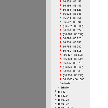
86 378 - 86 455
86 456 - 86 487
86 488 - 86 527
86 528 - 86 543
86 544 - 86 561
86 562 - 86 591
(86 592 - 86 605)
86 606 - 86 627
(86 628 - 86 697)
86 698 - 86 725
86 726 - 86 753
86 754 - 86 780
86 781 - 86 816
(86 817 - 86 817)
(86 818 - 86 834)
86 835 - 86 875
(86 876 - 86 965)
86 966 - 86 966
(86 966 - 86 999)
86 1000 - 86 1000
Verbleib
Erhalten
BR 87
BR 89.0
BR 99.22
BR 99.32