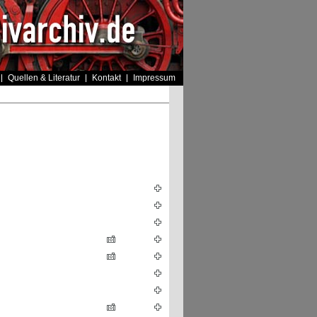
Quellen & Literatur
Kontakt
Impressum