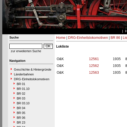
Suche
Home
|
DRG-Einheitslokomotiven
|
BR 86
|
Li
Lokliste
zur erweiterten Suche
O&K
12561
1935
Navigation
O&K
12562
1935
Geschichte & Hintergründe
O&K
12563
1935
Länderbahnen
DRG-Einheitslokomotiven
BR 01
BR 01.10
BR 02
BR 03
BR 03.10
BR 04
BR 05
BR 06
BR 23