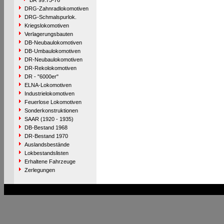
BR 99.73-76
DRG-Zahnradlokomotiven
DRG-Schmalspurlok.
Kriegslokomotiven
Verlagerungsbauten
DB-Neubaulokomotiven
DB-Umbaulokomotiven
DR-Neubaulokomotiven
DR-Rekolokomotiven
DR - "6000er"
ELNA-Lokomotiven
Industrielokomotiven
Feuerlose Lokomotiven
Sonderkonstruktionen
SAAR (1920 - 1935)
DB-Bestand 1968
DR-Bestand 1970
Auslandsbestände
Lokbestandslisten
Erhaltene Fahrzeuge
Zerlegungen