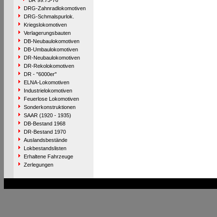
BR 99.73-76
DRG-Zahnradlokomotiven
DRG-Schmalspurlok.
Kriegslokomotiven
Verlagerungsbauten
DB-Neubaulokomotiven
DB-Umbaulokomotiven
DR-Neubaulokomotiven
DR-Rekolokomotiven
DR - "6000er"
ELNA-Lokomotiven
Industrielokomotiven
Feuerlose Lokomotiven
Sonderkonstruktionen
SAAR (1920 - 1935)
DB-Bestand 1968
DR-Bestand 1970
Auslandsbestände
Lokbestandslisten
Erhaltene Fahrzeuge
Zerlegungen