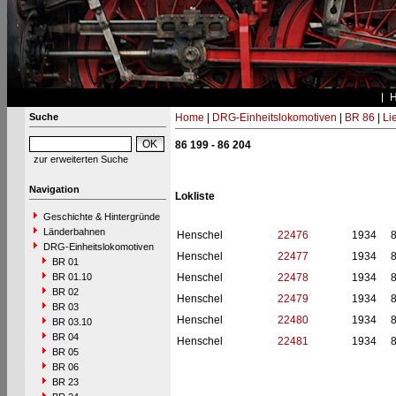
Suche
Home
|
DRG-Einheitslokomotiven
|
BR 86
|
Li
86 199 - 86 204
zur erweiterten Suche
Navigation
Lokliste
Geschichte & Hintergründe
Länderbahnen
Henschel
22476
1934
DRG-Einheitslokomotiven
Henschel
22477
1934
BR 01
BR 01.10
Henschel
22478
1934
BR 02
Henschel
22479
1934
BR 03
Henschel
22480
1934
BR 03.10
BR 04
Henschel
22481
1934
BR 05
BR 06
BR 23