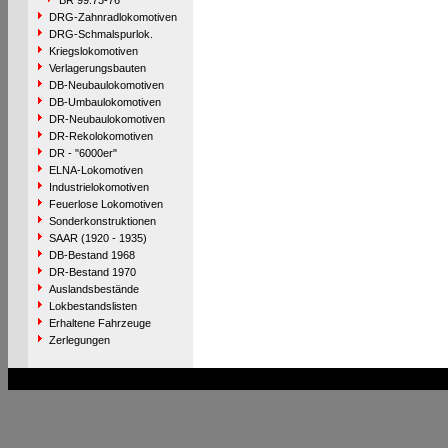
BR 99.73-76
DRG-Zahnradlokomotiven
DRG-Schmalspurlok.
Kriegslokomotiven
Verlagerungsbauten
DB-Neubaulokomotiven
DB-Umbaulokomotiven
DR-Neubaulokomotiven
DR-Rekolokomotiven
DR - "6000er"
ELNA-Lokomotiven
Industrielokomotiven
Feuerlose Lokomotiven
Sonderkonstruktionen
SAAR (1920 - 1935)
DB-Bestand 1968
DR-Bestand 1970
Auslandsbestände
Lokbestandslisten
Erhaltene Fahrzeuge
Zerlegungen