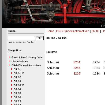
Suche
Home
|
DRG-Einheitslokomotiven
|
BR 86
|
Li
86 193 - 86 195
zur erweiterten Suche
Navigation
Lokliste
Geschichte & Hintergründe
Länderbahnen
Schichau
3264
1934
DRG-Einheitslokomotiven
Schichau
3265
1934
BR 01
BR 01.10
Schichau
3266
1934
BR 02
BR 03
BR 03.10
BR 04
BR 05
BR 06
BR 23