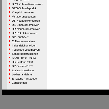
BR 99.73-76
DRG-Zahnradlokomotiven
DRG-Schmalspurlok.
Kriegslokomotiven
Verlagerungsbauten
DB-Neubaulokomotiven
DB-Umbaulokomotiven
DR-Neubaulokomotiven
DR-Rekolokomotiven
DR - "6000er"
ELNA-Lokomotiven
Industrielokomotiven
Feuerlose Lokomotiven
Sonderkonstruktionen
SAAR (1920 - 1935)
DB-Bestand 1968
DR-Bestand 1970
Auslandsbestände
Lokbestandslisten
Erhaltene Fahrzeuge
Zerlegungen