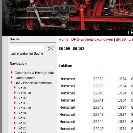
Suche
Home
|
DRG-Einheitslokomotiven
|
BR 86
|
Li
86 159 - 86 192
zur erweiterten Suche
Navigation
Lokliste
Geschichte & Hintergründe
Länderbahnen
Henschel
22238
1934
DRG-Einheitslokomotiven
Henschel
22239
1934
BR 01
BR 01.10
Henschel
22240
1934
BR 02
Henschel
22241
1934
BR 03
Henschel
22242
1934
BR 03.10
BR 04
Henschel
22243
1934
BR 05
Henschel
22244
1934
BR 06
BR 23
Henschel
22245
1934