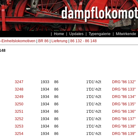
Home
Updates
Typengalerie
Mitwirkende
Einheitslokomotiven
|
BR 86
|
Lieferung
|
86 132 - 86 148
 148
3247
1933
86
1'D1'-h2t
DRG "86 132"
3248
1934
86
1'D1'-h2t
DRG "86 133"
3249
1934
86
1'D1'-h2t
DRG "86 134"
3250
1934
86
1'D1'-h2t
DRG "86 135"
3251
1934
86
1'D1'-h2t
DRG "86 136"
3252
1934
86
1'D1'-h2t
DRG "86 137"
3253
1934
86
1'D1'-h2t
DRG "86 138"
3254
1934
86
1'D1'-h2t
DRG "86 139"