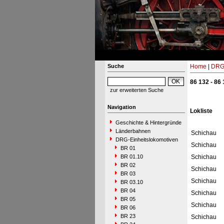
Suche
Home
|
DRG-
86 132 - 86
zur erweiterten Suche
Navigation
Lokliste
Geschichte & Hintergründe
Länderbahnen
Schichau
DRG-Einheitslokomotiven
Schichau
BR 01
BR 01.10
Schichau
BR 02
Schichau
BR 03
Schichau
BR 03.10
BR 04
Schichau
BR 05
Schichau
BR 06
BR 23
Schichau