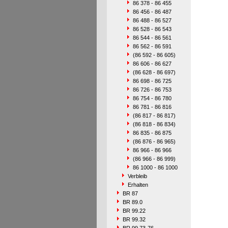
86 378 - 86 455
86 456 - 86 487
86 488 - 86 527
86 528 - 86 543
86 544 - 86 561
86 562 - 86 591
(86 592 - 86 605)
86 606 - 86 627
(86 628 - 86 697)
86 698 - 86 725
86 726 - 86 753
86 754 - 86 780
86 781 - 86 816
(86 817 - 86 817)
(86 818 - 86 834)
86 835 - 86 875
(86 876 - 86 965)
86 966 - 86 966
(86 966 - 86 999)
86 1000 - 86 1000
Verbleib
Erhalten
BR 87
BR 89.0
BR 99.22
BR 99.32