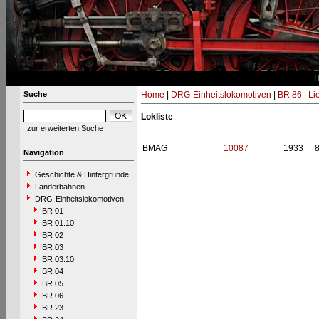
Suche
Home
|
DRG-Einheitslokomotiven
|
BR 86
|
Li
Lokliste
zur erweiterten Suche
BMAG
10087
1933
Navigation
Geschichte & Hintergründe
Länderbahnen
DRG-Einheitslokomotiven
BR 01
BR 01.10
BR 02
BR 03
BR 03.10
BR 04
BR 05
BR 06
BR 23