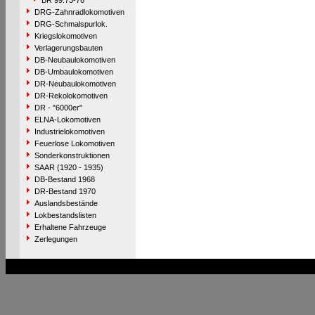
BR 99.73-76
DRG-Zahnradlokomotiven
DRG-Schmalspurlok.
Kriegslokomotiven
Verlagerungsbauten
DB-Neubaulokomotiven
DB-Umbaulokomotiven
DR-Neubaulokomotiven
DR-Rekolokomotiven
DR - "6000er"
ELNA-Lokomotiven
Industrielokomotiven
Feuerlose Lokomotiven
Sonderkonstruktionen
SAAR (1920 - 1935)
DB-Bestand 1968
DR-Bestand 1970
Auslandsbestände
Lokbestandslisten
Erhaltene Fahrzeuge
Zerlegungen