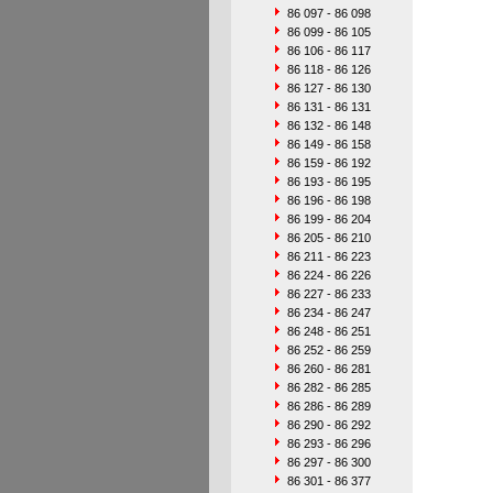
86 097 - 86 098
86 099 - 86 105
86 106 - 86 117
86 118 - 86 126
86 127 - 86 130
86 131 - 86 131
86 132 - 86 148
86 149 - 86 158
86 159 - 86 192
86 193 - 86 195
86 196 - 86 198
86 199 - 86 204
86 205 - 86 210
86 211 - 86 223
86 224 - 86 226
86 227 - 86 233
86 234 - 86 247
86 248 - 86 251
86 252 - 86 259
86 260 - 86 281
86 282 - 86 285
86 286 - 86 289
86 290 - 86 292
86 293 - 86 296
86 297 - 86 300
86 301 - 86 377