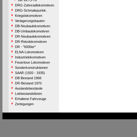
BR 99.73-76
DRG-Zahnradlokomotiven
DRG-Schmalspurlok.
Kriegslokomotiven
Verlagerungsbauten
DB-Neubaulokomotiven
DB-Umbaulokomotiven
DR-Neubaulokomotiven
DR-Rekolokomotiven
DR - "6000er"
ELNA-Lokomotiven
Industrielokomotiven
Feuerlose Lokomotiven
Sonderkonstruktionen
SAAR (1920 - 1935)
DB-Bestand 1968
DR-Bestand 1970
Auslandsbestände
Lokbestandslisten
Erhaltene Fahrzeuge
Zerlegungen