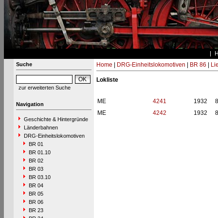
Suche
Home
|
DRG-Einheitslokomotiven
|
BR 86
|
Li
Lokliste
zur erweiterten Suche
ME
4241
1932
Navigation
ME
4242
1932
Geschichte & Hintergründe
Länderbahnen
DRG-Einheitslokomotiven
BR 01
BR 01.10
BR 02
BR 03
BR 03.10
BR 04
BR 05
BR 06
BR 23