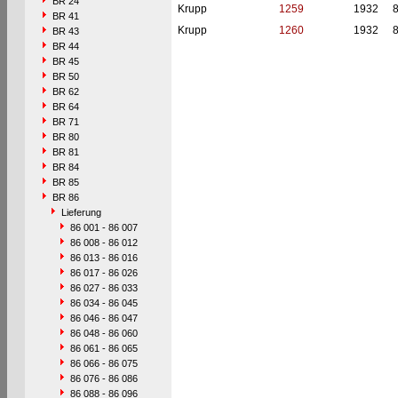
BR 24
Krupp
1259
1932
BR 41
Krupp
1260
1932
BR 43
BR 44
BR 45
BR 50
BR 62
BR 64
BR 71
BR 80
BR 81
BR 84
BR 85
BR 86
Lieferung
86 001 - 86 007
86 008 - 86 012
86 013 - 86 016
86 017 - 86 026
86 027 - 86 033
86 034 - 86 045
86 046 - 86 047
86 048 - 86 060
86 061 - 86 065
86 066 - 86 075
86 076 - 86 086
86 088 - 86 096