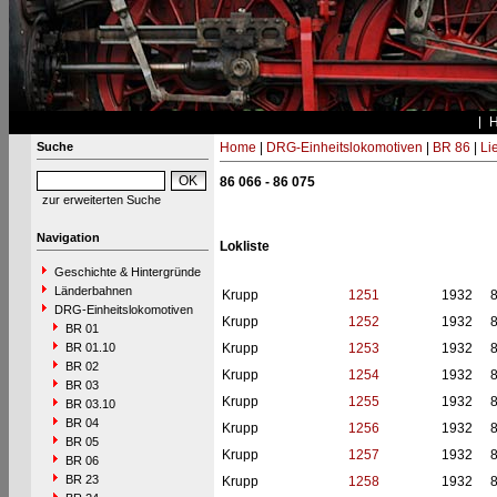
Suche
Home
|
DRG-Einheitslokomotiven
|
BR 86
|
Li
86 066 - 86 075
zur erweiterten Suche
Navigation
Lokliste
Geschichte & Hintergründe
Länderbahnen
Krupp
1251
1932
DRG-Einheitslokomotiven
Krupp
1252
1932
BR 01
BR 01.10
Krupp
1253
1932
BR 02
Krupp
1254
1932
BR 03
Krupp
1255
1932
BR 03.10
BR 04
Krupp
1256
1932
BR 05
Krupp
1257
1932
BR 06
BR 23
Krupp
1258
1932