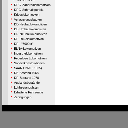
BR 99.73-76
DRG-Zahnradlokomotiven
DRG-Schmalspurlok.
Kriegslokomotiven
Verlagerungsbauten
DB-Neubaulokomotiven
DB-Umbaulokomotiven
DR-Neubaulokomotiven
DR-Rekolokomotiven
DR - "6000er"
ELNA-Lokomotiven
Industrielokomotiven
Feuerlose Lokomotiven
Sonderkonstruktionen
SAAR (1920 - 1935)
DB-Bestand 1968
DR-Bestand 1970
Auslandsbestände
Lokbestandslisten
Erhaltene Fahrzeuge
Zerlegungen