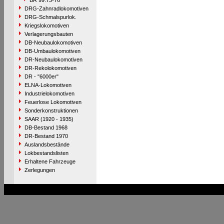
BR 99.73-76
DRG-Zahnradlokomotiven
DRG-Schmalspurlok.
Kriegslokomotiven
Verlagerungsbauten
DB-Neubaulokomotiven
DB-Umbaulokomotiven
DR-Neubaulokomotiven
DR-Rekolokomotiven
DR - "6000er"
ELNA-Lokomotiven
Industrielokomotiven
Feuerlose Lokomotiven
Sonderkonstruktionen
SAAR (1920 - 1935)
DB-Bestand 1968
DR-Bestand 1970
Auslandsbestände
Lokbestandslisten
Erhaltene Fahrzeuge
Zerlegungen