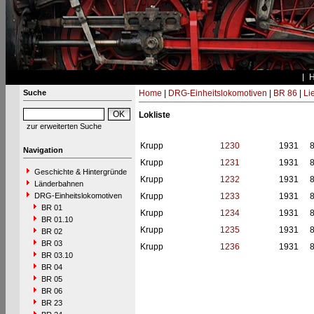
Suche
Home
|
DRG-Einheitslokomotiven
|
BR 86
|
Li
Lokliste
zur erweiterten Suche
Krupp
1230
1931
Navigation
Krupp
1231
1931
Geschichte & Hintergründe
Krupp
1232
1931
Länderbahnen
DRG-Einheitslokomotiven
Krupp
1233
1931
BR 01
Krupp
1234
1931
BR 01.10
Krupp
1235
1931
BR 02
BR 03
Krupp
1236
1931
BR 03.10
BR 04
BR 05
BR 06
BR 23