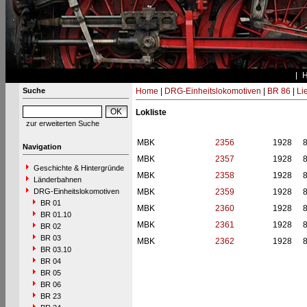
Suche
Home
|
DRG-Einheitslokomotiven
|
BR 86
|
Li
Lokliste
zur erweiterten Suche
MBK
2356
1928
Navigation
MBK
2357
1928
Geschichte & Hintergründe
MBK
2358
1928
Länderbahnen
DRG-Einheitslokomotiven
MBK
2359
1928
BR 01
MBK
2360
1928
BR 01.10
MBK
2361
1928
BR 02
BR 03
MBK
2362
1928
BR 03.10
BR 04
BR 05
BR 06
BR 23