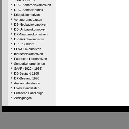
BR 99.73-76
DRG-Zahnradlokomotiven
DRG-Schmalspurlok.
Kriegslokomotiven
Verlagerungsbauten
DB-Neubaulokomotiven
DB-Umbaulokomotiven
DR-Neubaulokomotiven
DR-Rekolokomotiven
DR - "6000er"
ELNA-Lokomotiven
Industrielokomotiven
Feuerlose Lokomotiven
Sonderkonstruktionen
SAAR (1920 - 1935)
DB-Bestand 1968
DR-Bestand 1970
Auslandsbestände
Lokbestandslisten
Erhaltene Fahrzeuge
Zerlegungen