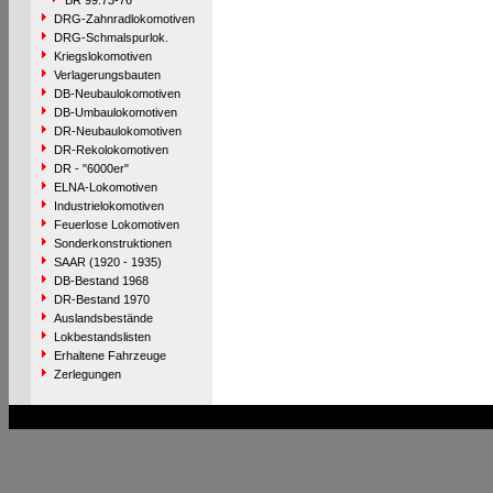
BR 99.73-76
DRG-Zahnradlokomotiven
DRG-Schmalspurlok.
Kriegslokomotiven
Verlagerungsbauten
DB-Neubaulokomotiven
DB-Umbaulokomotiven
DR-Neubaulokomotiven
DR-Rekolokomotiven
DR - "6000er"
ELNA-Lokomotiven
Industrielokomotiven
Feuerlose Lokomotiven
Sonderkonstruktionen
SAAR (1920 - 1935)
DB-Bestand 1968
DR-Bestand 1970
Auslandsbestände
Lokbestandslisten
Erhaltene Fahrzeuge
Zerlegungen