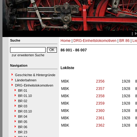
Suche
Home
|
DRG-Einheitslokomotiven
|
BR 86
|
Li
86 001 - 86 007
zur erweiterten Suche
Navigation
Lokliste
Geschichte & Hintergründe
Länderbahnen
MBK
2356
1928
DRG-Einheitslokomotiven
MBK
2357
1928
BR 01
BR 01.10
MBK
2358
1928
BR 02
MBK
2359
1928
BR 03
MBK
2360
1928
BR 03.10
BR 04
MBK
2361
1928
BR 05
MBK
2362
1928
BR 06
BR 23