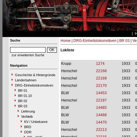
Suche
Home
|
DRG-Einheitslokomotiven
|
BR 03
|
Ve
Lokliste
zur erweiterten Suche
Krupp
1274
1933
Navigation
Henschel
22168
1933
Geschichte & Hintergründe
Henschel
22169
1933
Länderbahnen
DRG-Einheitslokomotiven
Henschel
22170
1933
BR 01
BLW
14453
1933
BR 01.10
Henschel
22197
1933
BR 02
BR 03
BLW
14465
1933
Lieferung
BLW
14468
1933
Verbleib
KV / Unbekannt
BLW
14470
1933
BRD
Henschel
22213
1933
DDR