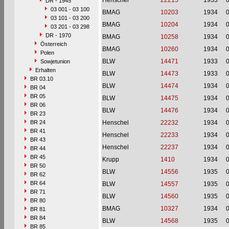
Henschel
22215
1933
DR - 1945
03 001 - 03 100
BMAG
10203
1934
03 101 - 03 200
BMAG
10204
1934
03 201 - 03 298
DR - 1970
BMAG
10258
1934
Österreich
BMAG
10260
1934
Polen
BLW
14471
1933
Sowjetunion
Erhalten
BLW
14473
1933
BR 03.10
BLW
14474
1934
BR 04
BR 05
BLW
14475
1934
BR 06
BLW
14476
1934
BR 23
BR 24
Henschel
22232
1934
BR 41
Henschel
22233
1934
BR 43
Henschel
22237
1934
BR 44
BR 45
Krupp
1410
1934
BR 50
BLW
14556
1935
BR 62
BR 64
BLW
14557
1935
BR 71
BLW
14560
1935
BR 80
BMAG
10327
1934
BR 81
BR 84
BLW
14568
1935
BR 85