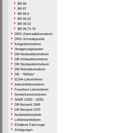
BR 86
BR 87
BR 89.0
BR 99.22
BR 99.32
BR 99.73-76
DRG-Zahnradlokomotiven
DRG-Schmalspurlok.
Kriegslokomotiven
Verlagerungsbauten
DB-Neubaulokomotiven
DB-Umbaulokomotiven
DR-Neubaulokomotiven
DR-Rekolokomotiven
DR - "6000er"
ELNA-Lokomotiven
Industrielokomotiven
Feuerlose Lokomotiven
Sonderkonstruktionen
SAAR (1920 - 1935)
DB-Bestand 1968
DR-Bestand 1970
Auslandsbestände
Lokbestandslisten
Erhaltene Fahrzeuge
Zerlegungen