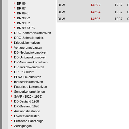
BR 86
BLW
14692
1937
BR 87
BLW
14694
1937
BR 89.0
BR 99.22
BLW
14695
1937
BR 99.32
BR 99.73-76
DRG-Zahnradlokomotiven
DRG-Schmalspurlok.
Kriegslokomotiven
Verlagerungsbauten
DB-Neubaulokomotiven
DB-Umbaulokomotiven
DR-Neubaulokomotiven
DR-Rekolokomotiven
DR - "6000er"
ELNA-Lokomotiven
Industrielokomotiven
Feuerlose Lokomotiven
Sonderkonstruktionen
SAAR (1920 - 1935)
DB-Bestand 1968
DR-Bestand 1970
Auslandsbestände
Lokbestandslisten
Erhaltene Fahrzeuge
Zerlegungen