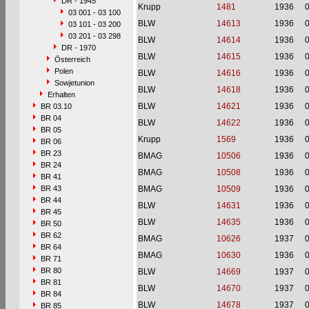
DR - 1945
Krupp
1481
1936
03 001 - 03 100
BLW
14613
1936
03 101 - 03 200
03 201 - 03 298
BLW
14614
1936
DR - 1970
BLW
14615
1936
Österreich
Polen
BLW
14616
1936
Sowjetunion
BLW
14618
1936
Erhalten
BLW
14621
1936
BR 03.10
BR 04
BLW
14622
1936
BR 05
Krupp
1569
1936
BR 06
BR 23
BMAG
10506
1936
BR 24
BMAG
10508
1936
BR 41
BR 43
BMAG
10509
1936
BR 44
BLW
14631
1936
BR 45
BLW
14635
1936
BR 50
BR 62
BMAG
10626
1937
BR 64
BMAG
10630
1936
BR 71
BR 80
BLW
14669
1937
BR 81
BLW
14670
1937
BR 84
BLW
14678
1937
BR 85