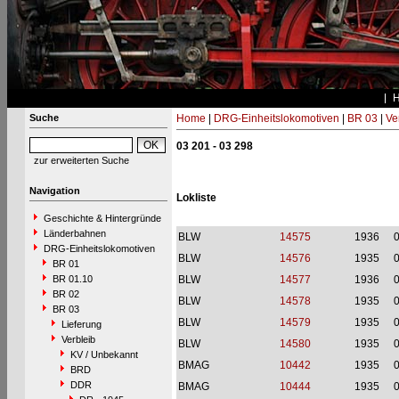
Suche
Home
|
DRG-Einheitslokomotiven
|
BR 03
|
Ve
03 201 - 03 298
zur erweiterten Suche
Navigation
Lokliste
Geschichte & Hintergründe
Länderbahnen
BLW
14575
1936
DRG-Einheitslokomotiven
BLW
14576
1935
BR 01
BR 01.10
BLW
14577
1936
BR 02
BLW
14578
1935
BR 03
BLW
14579
1935
Lieferung
Verbleib
BLW
14580
1935
KV / Unbekannt
BMAG
10442
1935
BRD
DDR
BMAG
10444
1935