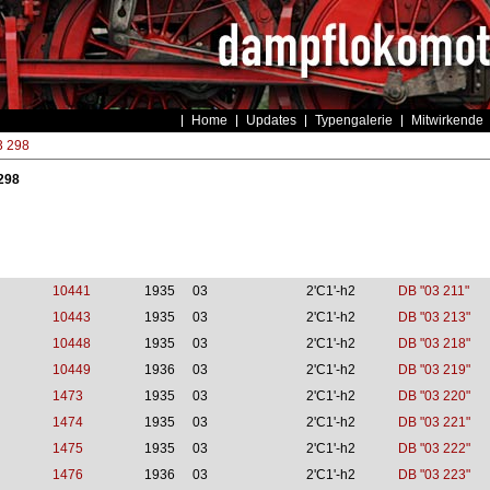
Home
Updates
Typengalerie
Mitwirkende
3 298
 298
10441
1935
03
2'C1'-h2
DB "03 211"
10443
1935
03
2'C1'-h2
DB "03 213"
10448
1935
03
2'C1'-h2
DB "03 218"
10449
1936
03
2'C1'-h2
DB "03 219"
1473
1935
03
2'C1'-h2
DB "03 220"
1474
1935
03
2'C1'-h2
DB "03 221"
1475
1935
03
2'C1'-h2
DB "03 222"
1476
1936
03
2'C1'-h2
DB "03 223"