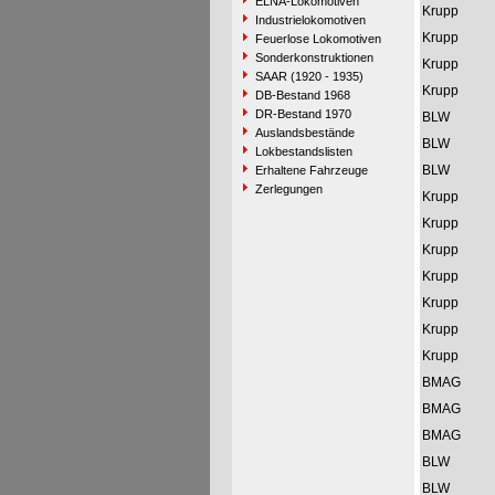
ELNA-Lokomotiven
Krupp
Industrielokomotiven
Krupp
Feuerlose Lokomotiven
Sonderkonstruktionen
Krupp
SAAR (1920 - 1935)
Krupp
DB-Bestand 1968
DR-Bestand 1970
BLW
Auslandsbestände
BLW
Lokbestandslisten
BLW
Erhaltene Fahrzeuge
Zerlegungen
Krupp
Krupp
Krupp
Krupp
Krupp
Krupp
Krupp
BMAG
BMAG
BMAG
BLW
BLW