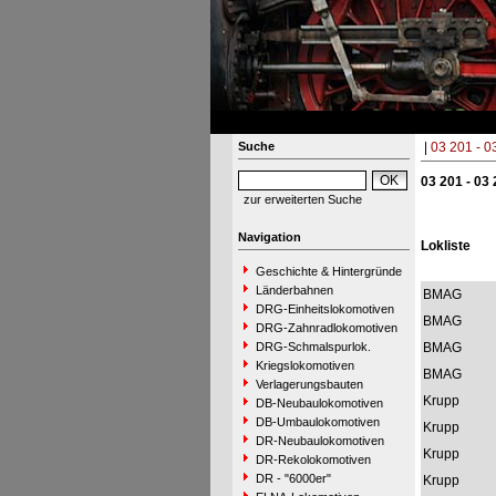
Suche
|
03 201 - 0
03 201 - 03
zur erweiterten Suche
Navigation
Lokliste
Geschichte & Hintergründe
Länderbahnen
BMAG
DRG-Einheitslokomotiven
BMAG
DRG-Zahnradlokomotiven
DRG-Schmalspurlok.
BMAG
Kriegslokomotiven
BMAG
Verlagerungsbauten
Krupp
DB-Neubaulokomotiven
DB-Umbaulokomotiven
Krupp
DR-Neubaulokomotiven
Krupp
DR-Rekolokomotiven
DR - "6000er"
Krupp