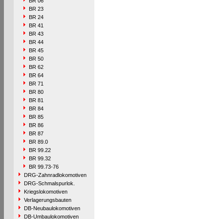
BR 06
BR 23
BR 24
BR 41
BR 43
BR 44
BR 45
BR 50
BR 62
BR 64
BR 71
BR 80
BR 81
BR 84
BR 85
BR 86
BR 87
BR 89.0
BR 99.22
BR 99.32
BR 99.73-76
DRG-Zahnradlokomotiven
DRG-Schmalspurlok.
Kriegslokomotiven
Verlagerungsbauten
DB-Neubaulokomotiven
DB-Umbaulokomotiven