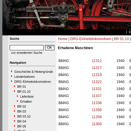
Suche
Home
|
DRG-Einheitslokomotiven
|
BR 01.10
Erhaltene Maschinen
zur erweiterten Suche
BMAG
11312
1940
0
Navigation
BMAG
11317
1940
0
Geschichte & Hintergründe
BMAG
11319
1940
0
Länderbahnen
DRG-Einheitslokomotiven
BMAG
11322
1940
0
BR 01
BMAG
11331
1940
0
BR 01.10
BMAG
11337
1940
0
Lieferliste
Erhalten
BMAG
11338
1940
0
BR 02
BMAG
11356
1940
0
BR 03
BR 03.10
BMAG
11358
1940
0
BR 04
BMAG
11360
1940
0
BR 05