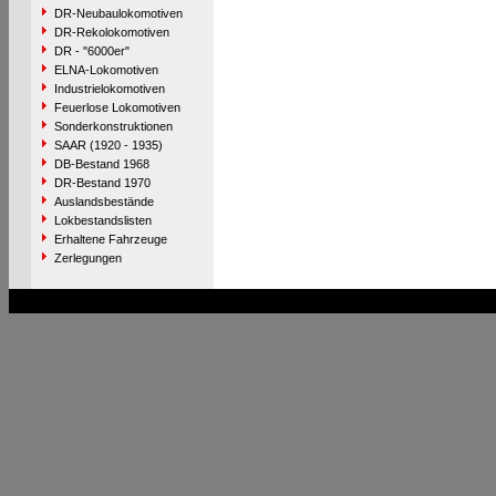
DR-Neubaulokomotiven
DR-Rekolokomotiven
DR - "6000er"
ELNA-Lokomotiven
Industrielokomotiven
Feuerlose Lokomotiven
Sonderkonstruktionen
SAAR (1920 - 1935)
DB-Bestand 1968
DR-Bestand 1970
Auslandsbestände
Lokbestandslisten
Erhaltene Fahrzeuge
Zerlegungen