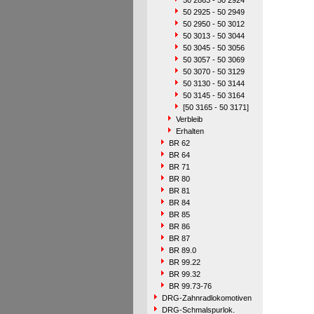
50 2863 - 50 2924
50 2925 - 50 2949
50 2950 - 50 3012
50 3013 - 50 3044
50 3045 - 50 3056
50 3057 - 50 3069
50 3070 - 50 3129
50 3130 - 50 3144
50 3145 - 50 3164
[50 3165 - 50 3171]
Verbleib
Erhalten
BR 62
BR 64
BR 71
BR 80
BR 81
BR 84
BR 85
BR 86
BR 87
BR 89.0
BR 99.22
BR 99.32
BR 99.73-76
DRG-Zahnradlokomotiven
DRG-Schmalspurlok.