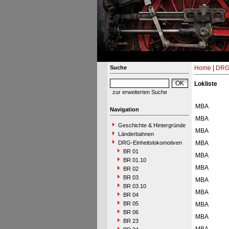
Suche
Home
|
DRG-
Lokliste
zur erweiterten Suche
MBA
Navigation
MBA
Geschichte & Hintergründe
MBA
Länderbahnen
DRG-Einheitslokomotiven
MBA
BR 01
MBA
BR 01.10
MBA
BR 02
BR 03
MBA
BR 03.10
MBA
BR 04
BR 05
MBA
BR 06
MBA
BR 23