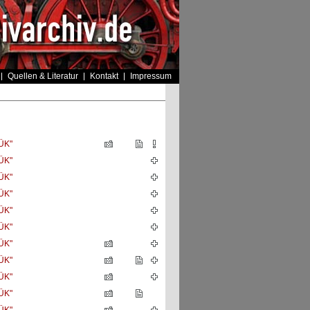
Quellen & Literatur
Kontakt
Impressum
ÜK"
ÜK"
ÜK"
ÜK"
ÜK"
ÜK"
ÜK"
ÜK"
ÜK"
ÜK"