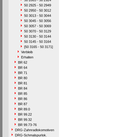
50 2863 - 50 2924
50 2925 - 50 2949
50 2950 - 50 3012
50 3013 - 50 3044
50 3045 - 50 3056
50 3057 - 50 3069
50 3070 - 50 3129
50 3130 - 50 3144
50 3145 - 50 3164
[50 3165 - 50 3171]
Verbleib
Erhalten
BR 62
BR 64
BR 71
BR 80
BR 81
BR 84
BR 85
BR 86
BR 87
BR 89.0
BR 99.22
BR 99.32
BR 99.73-76
DRG-Zahnradlokomotiven
DRG-Schmalspurlok.