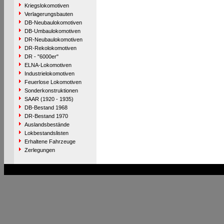
Kriegslokomotiven
Verlagerungsbauten
DB-Neubaulokomotiven
DB-Umbaulokomotiven
DR-Neubaulokomotiven
DR-Rekolokomotiven
DR - "6000er"
ELNA-Lokomotiven
Industrielokomotiven
Feuerlose Lokomotiven
Sonderkonstruktionen
SAAR (1920 - 1935)
DB-Bestand 1968
DR-Bestand 1970
Auslandsbestände
Lokbestandslisten
Erhaltene Fahrzeuge
Zerlegungen