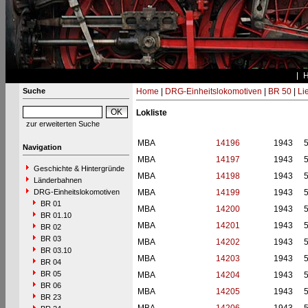
Suche
Home
|
DRG-Einheitslokomotiven
|
BR 50
|
Li
Lokliste
zur erweiterten Suche
MBA
14196
1943
Navigation
MBA
14197
1943
Geschichte & Hintergründe
MBA
14198
1943
Länderbahnen
DRG-Einheitslokomotiven
MBA
14199
1943
BR 01
MBA
14200
1943
BR 01.10
MBA
14201
1943
BR 02
BR 03
MBA
14202
1943
BR 03.10
MBA
14203
1943
BR 04
BR 05
MBA
14204
1943
BR 06
MBA
14205
1943
BR 23