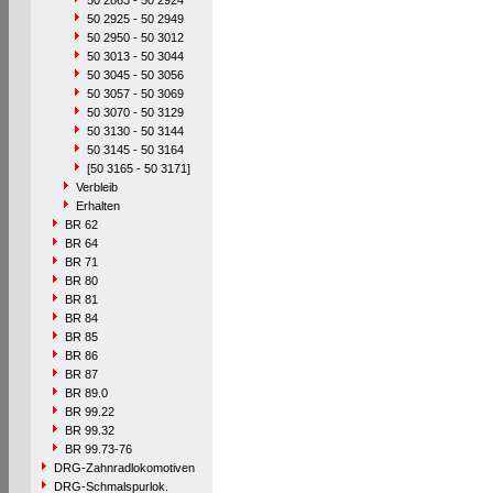
50 2863 - 50 2924
50 2925 - 50 2949
50 2950 - 50 3012
50 3013 - 50 3044
50 3045 - 50 3056
50 3057 - 50 3069
50 3070 - 50 3129
50 3130 - 50 3144
50 3145 - 50 3164
[50 3165 - 50 3171]
Verbleib
Erhalten
BR 62
BR 64
BR 71
BR 80
BR 81
BR 84
BR 85
BR 86
BR 87
BR 89.0
BR 99.22
BR 99.32
BR 99.73-76
DRG-Zahnradlokomotiven
DRG-Schmalspurlok.