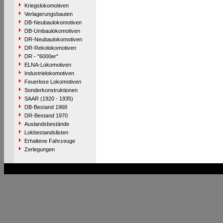
Kriegslokomotiven
Verlagerungsbauten
DB-Neubaulokomotiven
DB-Umbaulokomotiven
DR-Neubaulokomotiven
DR-Rekolokomotiven
DR - "6000er"
ELNA-Lokomotiven
Industrielokomotiven
Feuerlose Lokomotiven
Sonderkonstruktionen
SAAR (1920 - 1935)
DB-Bestand 1968
DR-Bestand 1970
Auslandsbestände
Lokbestandslisten
Erhaltene Fahrzeuge
Zerlegungen