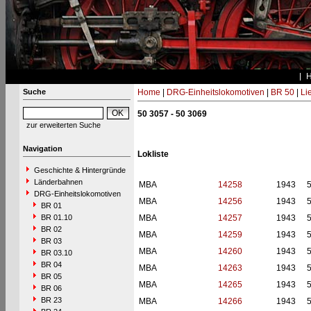
Suche
Home
|
DRG-Einheitslokomotiven
|
BR 50
|
Li
50 3057 - 50 3069
zur erweiterten Suche
Navigation
Lokliste
Geschichte & Hintergründe
Länderbahnen
MBA
14258
1943
DRG-Einheitslokomotiven
MBA
14256
1943
BR 01
BR 01.10
MBA
14257
1943
BR 02
MBA
14259
1943
BR 03
MBA
14260
1943
BR 03.10
BR 04
MBA
14263
1943
BR 05
MBA
14265
1943
BR 06
BR 23
MBA
14266
1943